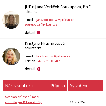
JUDr. Jana Vorlíček Soukupová, Ph.D.
lektorka
E-mail:
jana.soukupova@prf.cuni.cz
,
soukupovaj@prf.cuni.cz
detail
Kristýna Hrachovcová
sekretářka
E-mail:
hrachovcova@prf.cuni.cz
Telefon:
+420 221 005 417
detail
Název souboru
Přípona
Vytvořeno
Schéma průchodů mezi
jednotlivými ICT předměty
pdf
21. 2. 2024