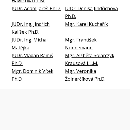
Havlíková LL.M.
JUDr. Adam Jareš Ph.D.
JUDr. Denisa Jindřichová
Ph.D.
JUDr. Ing. Jindřich
Mgr. Karel Kuchařík
Kalíšek Ph.D.
JUDr. Ing. Michal
Mgr. František
Matějka
Nonnemann
JUDr. Vladan Rámiš
Mgr. Alžběta Solarczyk
Ph.D.
Krausová LL.M.
Mgr. Dominik Vítek
Mgr. Veronika
Ph.D.
Žolnerčíková Ph.D.