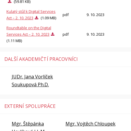
(59.81 KB)
Kulatý stůl k Digital Services
pdf
9. 10. 2023
Act –⁠ 2. 10. 2023
(1.09 MB)
Roundtable on the Digital
Services Act – 2. 10. 2023
pdf
9. 10. 2023
(1.11 MB)
DALŠÍ AKADEMIČTÍ PRACOVNÍCI
JUDr. Jana Vorlíček
Soukupová Ph.D.
EXTERNÍ SPOLUPRÁCE
Mgr. Štěpánka
Mgr. Vojtěch Chloupek