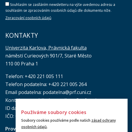
Souhlasím se zasíláním newsletteru na výše uvedenou adresu a
souhlasím se zpracováním osobních údajů dle dokumentu níže.
Zpracování osobních údajů
KONTAKTY
Univerzita Karlova, Právnická fakulta
náměstí Curieových 901/7, Staré Město
110 00 Praha 1
Telefon: +420 221 005 111
Telefon podatelna:
+420 221 005 264
Email podatelna: podatelna@prf.cuni.cz
Kontakt pro média: komunikace@prf.cuni.cz
ID datové schránky: piyj9b4
Používáme soubory cookies
IČO: 00216208
Soubory cookies používáme podle našich
zásad ochrany
osobních údajů
.
Provozní doba
podatelny PF UK
: