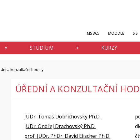
MS 365
MOODLE
SIS
STUDIUM
KURZY
dní a konzultační hodiny
ÚŘEDNÍ A KONZULTAČNÍ HOD
JUDr. Tomáš Dobřichovský Ph.D.
p
JUDr. Ondřej Drachovský Ph.D.
dl
prof. JUDr. PhDr. David Elischer Ph.D.
čt