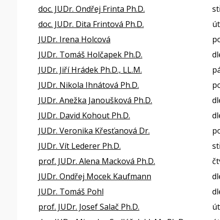
doc. JUDr. Ondřej Frinta Ph.D.
st
doc. JUDr. Dita Frintová Ph.D.
út
JUDr. Irena Holcová
p
JUDr. Tomáš Holčapek Ph.D.
dl
JUDr. Jiří Hrádek Ph.D., LL.M.
pá
JUDr. Nikola Ihnátová Ph.D.
po
JUDr. Anežka Janoušková Ph.D.
dl
JUDr. David Kohout Ph.D.
dl
JUDr. Veronika Křesťanová Dr.
p
JUDr. Vít Lederer Ph.D.
st
prof. JUDr. Alena Macková Ph.D.
čt
JUDr. Ondřej Mocek Kaufmann
dl
JUDr. Tomáš Pohl
dl
prof. JUDr. Josef Salač Ph.D.
út