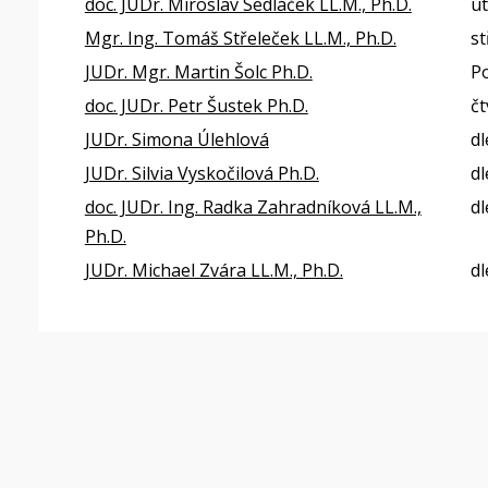
doc. JUDr. Miroslav Sedláček LL.M., Ph.D.
út
Mgr. Ing. Tomáš Střeleček LL.M., Ph.D.
st
JUDr. Mgr. Martin Šolc Ph.D.
Po
doc. JUDr. Petr Šustek Ph.D.
čt
JUDr. Simona Úlehlová
dl
JUDr. Silvia Vyskočilová Ph.D.
dl
doc. JUDr. Ing. Radka Zahradníková LL.M.,
dl
Ph.D.
JUDr. Michael Zvára LL.M., Ph.D.
dl