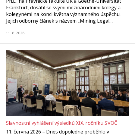
Ph.D. na Právnické fakultě UK a Goethe-Universität
Frankfurt, dosáhl se svými mezinárodními kolegy a
kolegyněmi na konci května významného úspěchu.
Jejich odborný článek s názvem „Mining Legal…
11. 6. 2026
Slavnostní vyhlášení výsledků XIX. ročníku SVOČ
11. června 2026 – Dnes dopoledne proběhlo v