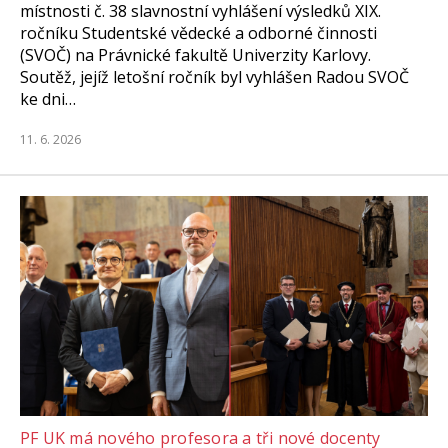
místnosti č. 38 slavnostní vyhlášení výsledků XIX.
ročníku Studentské vědecké a odborné činnosti
(SVOČ) na Právnické fakultě Univerzity Karlovy.
Soutěž, jejíž letošní ročník byl vyhlášen Radou SVOČ
ke dni…
11. 6. 2026
PF UK má nového profesora a tři nové docenty