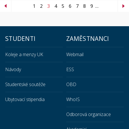
1
2
3
4
5
6
7
8
9
…
STUDENTI
ZAMĚSTNANCI
Koleje a menzy UK
Webmail
Návody
ESS
Studentské soutěže
OBD
Ubytovací stipendia
WhoIS
Odborová organizace