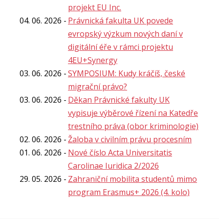
projekt EU Inc.
04. 06. 2026
Právnická fakulta UK povede
evropský výzkum nových daní v
digitální éře v rámci projektu
4EU+Synergy
03. 06. 2026
SYMPOSIUM: Kudy kráčíš, české
migrační právo?
03. 06. 2026
Děkan Právnické fakulty UK
vypisuje výběrové řízení na Katedře
trestního práva (obor kriminologie)
02. 06. 2026
Žaloba v civilním právu procesním
01. 06. 2026
Nové číslo Acta Universitatis
Carolinae Iuridica 2/2026
29. 05. 2026
Zahraniční mobilita studentů mimo
program Erasmus+ 2026 (4. kolo)