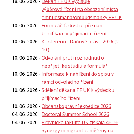
18. 06. 2026
Děkan PF UK vypisuje
výběrové řízení na obsazení místa
ombudsmana/ombudsmanky PF UK
10. 06. 2026
Formulář žádosti o přiznání
bonifikace v přijímacím řízení
10. 06. 2026
Konference: Daňové právo 2026 (2.
10.)
10. 06. 2026
Odvolání proti rozhodnutí o
nepřijetí ke studiu a formulář
10. 06. 2026
Informace k nahlížení do spisu v
rámci odvolacího řízení
10. 06. 2026
Sdělení děkana PF UK k výsledku
přijímacího řízení
10. 06. 2026
Občanskoprávní expedice 2026
04. 06. 2026
Doctoral Summer School 2026
04. 06. 2026
Právnická fakulta UK získala 4EU+
Synergy minigrant zaměřený na