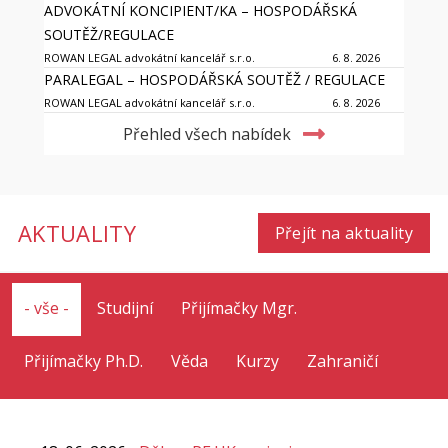
ADVOKÁTNÍ KONCIPIENT/KA – HOSPODÁŘSKÁ
SOUTĚŽ/REGULACE
ROWAN LEGAL advokátní kancelář s.r.o.
6. 8. 2026
PARALEGAL – HOSPODÁŘSKÁ SOUTĚŽ / REGULACE
ROWAN LEGAL advokátní kancelář s.r.o.
6. 8. 2026
Přehled všech nabídek
AKTUALITY
Přejít na aktuality
- vše -
Studijní
Přijímačky Mgr.
Přijímačky Ph.D.
Věda
Kurzy
Zahraničí