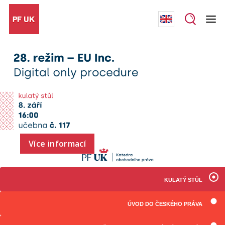
Více informací
KULATÝ STŮL
ÚVOD DO ČESKÉHO PRÁVA