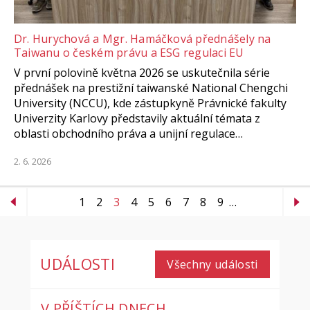
Dr. Hurychová a Mgr. Hamáčková přednášely na
Taiwanu o českém právu a ESG regulaci EU
V první polovině května 2026 se uskutečnila série
přednášek na prestižní taiwanské National Chengchi
University (NCCU), kde zástupkyně Právnické fakulty
Univerzity Karlovy představily aktuální témata z
oblasti obchodního práva a unijní regulace…
2. 6. 2026
1
2
3
4
5
6
7
8
9
…
UDÁLOSTI
Všechny události
V PŘÍŠTÍCH DNECH