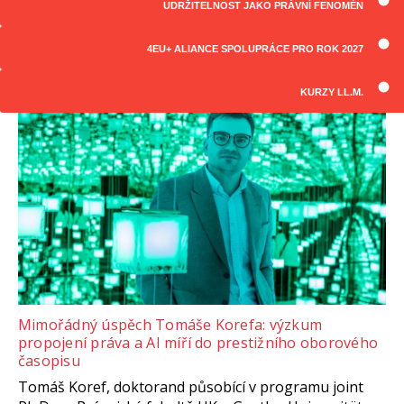
UDRŽITELNOST JAKO PRÁVNÍ FENOMÉN
ČLÁNKY
Všechny články
4EU+ ALIANCE SPOLUPRÁCE PRO ROK 2027
KURZY LL.M.
Mimořádný úspěch Tomáše Korefa: výzkum
propojení práva a AI míří do prestižního oborového
časopisu
Tomáš Koref, doktorand působící v programu joint