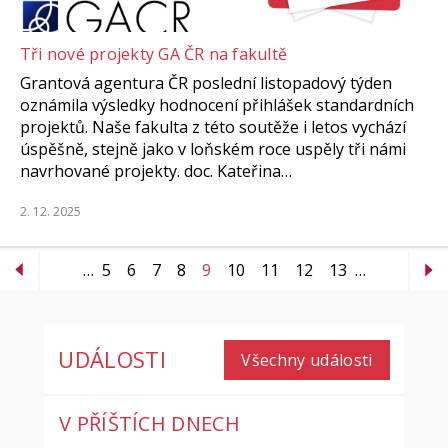
Tři nové projekty GA ČR na fakultě
Grantová agentura ČR poslední listopadový týden
oznámila výsledky hodnocení přihlášek standardních
projektů. Naše fakulta z této soutěže i letos vychází
úspěšně, stejně jako v loňském roce uspěly tři námi
navrhované projekty. doc. Kateřina…
2. 12. 2025
…
5
6
7
8
9
10
11
12
13
…
UDÁLOSTI
Všechny události
V PŘÍŠTÍCH DNECH