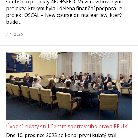
soutěže o projekty 4EU+SEED. Mezi navrhovanými
projekty, kterým byla udělena finanční podpora, je i
projekt OSCAL – New course on nuclear law, který
bude…
7. 1. 2026
Úvodní kulatý stůl Centra sportovního práva PF UK
Dne 10. prosince 2025 se konal první kulatý stůl