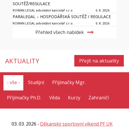
SOUTĚŽ/REGULACE
ROWAN LEGAL advokátní kancelář s.r.o.
6. 8. 2026
PARALEGAL – HOSPODÁŘSKÁ SOUTĚŽ / REGULACE
ROWAN LEGAL advokátní kancelář s.r.o.
6. 8. 2026
Přehled všech nabídek
AKTUALITY
Přejít na aktuality
- vše -
Studijní
Přijímačky Mgr.
Přijímačky Ph.D.
Věda
Kurzy
Zahraničí
03. 03. 2026
Děkanský sportovní víkend PF UK