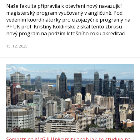
Naše fakulta připravila k otevření nový navazující
magisterský program vyučovaný v angličtině. Pod
vedením koordinátorky pro cizojazyčné programy na
PF UK prof. Kristiny Koldinské získal tento zbrusu
nový program na podzim letošního roku akreditaci…
15. 12. 2025
Semestr na McGill University aneb jak se studuje na