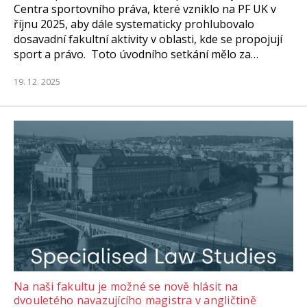
Centra sportovního práva, které vzniklo na PF UK v
říjnu 2025, aby dále systematicky prohlubovalo
dosavadní fakultní aktivity v oblasti, kde se propojují
sport a právo. Toto úvodního setkání mělo za…
19. 12. 2025
Na naši fakultu je možné se nově hlásit na
dvouletého navazujícího magistra v angličtině