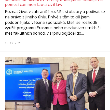
pomezí common law a civil law
Poznat život v zahraničí, rozšířit si obzory a podívat se
na právo z jiného úhlu. Právě s těmito cíli jsem,
podobně jako většina spolužáků, kteří se rozhodli
využít programu Erasmus nebo meziuniverzitních či
mezifakultních dohod, v srpnu odjížděl do…
15. 12. 2025