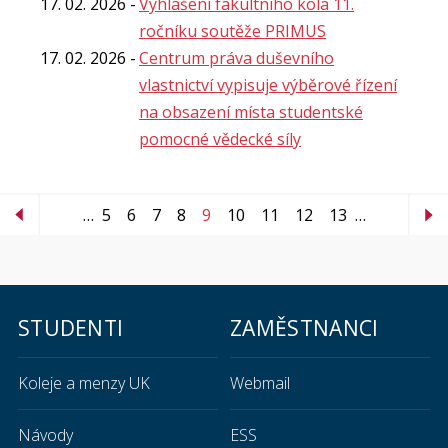
17. 02. 2026
Vyhlášení fakultního kola 11.
ročníku soutěže PRIMUS
17. 02. 2026
Centrum práva duševního
vlastnictví vypisuje výběrové řízení
na obsazení místa studentské
pomocné vědecké síly
…
5
6
7
8
9
10
11
12
13
…
STUDENTI
ZAMĚSTNANCI
Koleje a menzy UK
Webmail
Návody
ESS