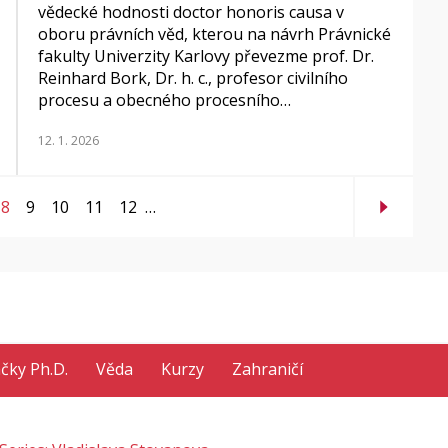
vědecké hodnosti doctor honoris causa v
oboru právních věd, kterou na návrh Právnické
fakulty Univerzity Karlovy převezme prof. Dr.
Reinhard Bork, Dr. h. c., profesor civilního
procesu a obecného procesního…
12. 1. 2026
8
9
10
11
12
…
ačky Ph.D.
Věda
Kurzy
Zahraničí