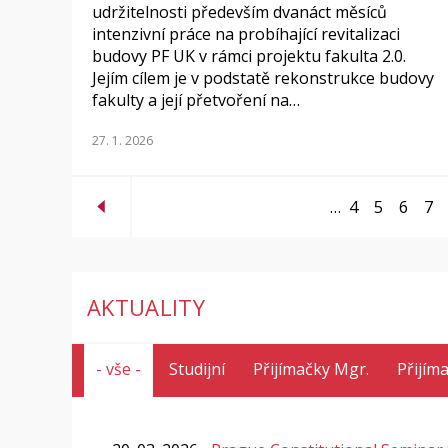
udržitelnosti především dvanáct měsíců
intenzivní práce na probíhající revitalizaci
budovy PF UK v rámci projektu fakulta 2.0.
Jejím cílem je v podstatě rekonstrukce budovy
fakulty a její přetvoření na…
27. 1. 2026
…
4
5
6
7
AKTUALITY
- vše -
Studijní
Přijímačky Mgr.
Přijím