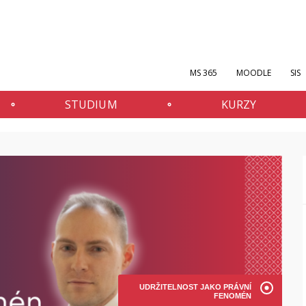
MS 365
MOODLE
SIS
STUDIUM
KURZY
UDRŽITELNOST JAKO PRÁVNÍ
FENOMÉN