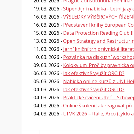
20. 03. 2026
Prague Constitutional Seminar 
19. 03. 2026
Stipendijní nabídka - Letní jaz
16. 03. 2026
VÝSLEDKY VÝBĚROVÝCH ŘÍZENÍ 
16. 03. 2026
Představení knihy European Con
15. 03. 2026
Data Protection Reading Club II
13. 03. 2026
Open Strategy and Restructuri
11. 03. 2026
Jarní knižní trh právnické litera
10. 03. 2026
Pozvánka na diskuzní workshop:
09. 03. 2026
Kolokvium: Proč by právnická o
06. 03. 2026
Jak efektivně využít ORCID?
05. 03. 2026
Nabídka online kurzů z UNI He
04. 03. 2026
Jak efektivně využít ORCID?
04. 03. 2026
Praktické cvičení Uteč – Schovej
04. 03. 2026
Online školení Jak reagovat př
04. 03. 2026
LTVK 2026 – Itálie, Arco (cyklo a