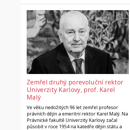
Zemřel druhý porevoluční rektor
Univerzity Karlovy, prof. Karel
Malý
Ve věku nedožitých 96 let zemřel profesor
právních dějin a emeritní rektor Karel Malý. Na
Právnické fakultě Univerzity Karlovy začal
působit v roce 1954 na katedře dějin státu a