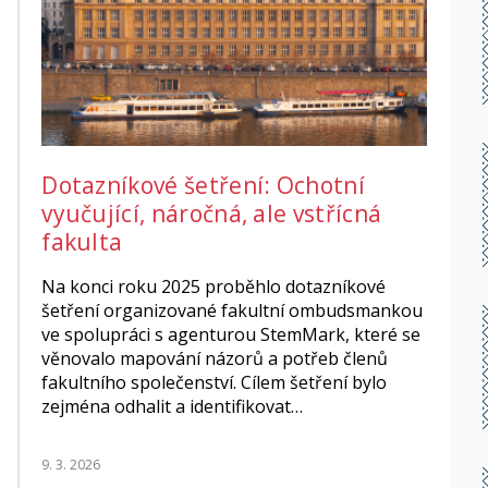
Dotazníkové šetření: Ochotní
vyučující, náročná, ale vstřícná
fakulta
Na konci roku 2025 proběhlo dotazníkové
šetření organizované fakultní ombudsmankou
ve spolupráci s agenturou StemMark, které se
věnovalo mapování názorů a potřeb členů
fakultního společenství. Cílem šetření bylo
zejména odhalit a identifikovat…
9. 3. 2026