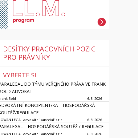
DESÍTKY PRACOVNÍCH POZIC
PRO PRÁVNÍKY
VYBERTE SI
PARALEGAL DO TÝMU VEŘEJNÉHO PRÁVA VE FRANK
BOLD ADVOKÁTI
Frank Bold
6. 8. 2026
ADVOKÁTNÍ KONCIPIENT/KA – HOSPODÁŘSKÁ
SOUTĚŽ/REGULACE
ROWAN LEGAL advokátní kancelář s.r.o.
6. 8. 2026
PARALEGAL – HOSPODÁŘSKÁ SOUTĚŽ / REGULACE
ROWAN LEGAL advokátní kancelář s.r.o.
6. 8. 2026