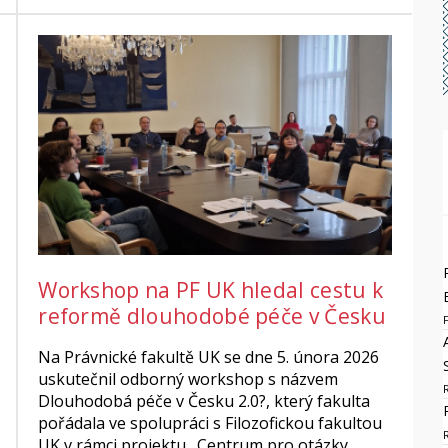
Workshop na PF UK hledal cestu k
reformě dlouhodobé péče v Česku
Na Právnické fakultě UK se dne 5. února 2026
uskutečnil odborný workshop s názvem
Dlouhodobá péče v Česku 2.0?, který fakulta
pořádala ve spolupráci s Filozofickou fakultou
UK v rámci projektu „Centrum pro otázky