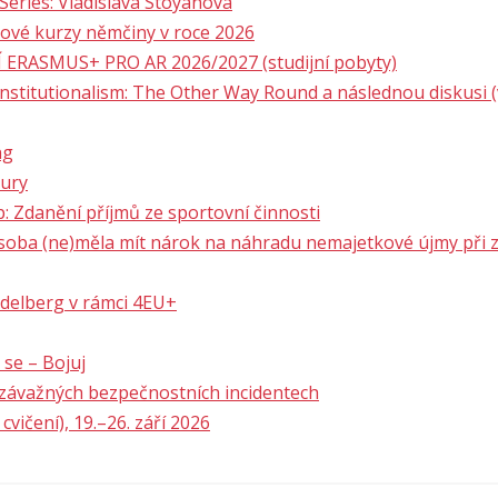
Series: Vladislava Stoyanova
ykové kurzy němčiny v roce 2026
ERASMUS+ PRO AR 2026/2027 (studijní pobyty)
stitutionalism: The Other Way Round a následnou diskusi (v
ng
tury
 Zdanění příjmů ze sportovní činnosti
soba (ne)měla mít nárok na náhradu nemajetkové újmy při zá
idelberg v rámci 4EU+
 se – Bojuj
i závažných bezpečnostních incidentech
 cvičení), 19.–26. září 2026