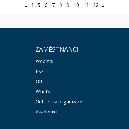
…
4
5
6
7
8
9
10
11
12
…
ZAMĚSTNANCI
Webmail
ESS
OBD
WhoIS
Odborová organizace
Akademici