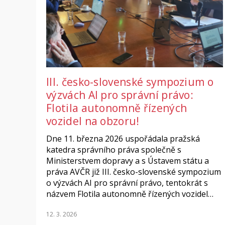
III. česko-slovenské sympozium o
výzvách AI pro správní právo:
Flotila autonomně řízených
vozidel na obzoru!
Dne 11. března 2026 uspořádala pražská
katedra správního práva společně s
Ministerstvem dopravy a s Ústavem státu a
práva AVČR již III. česko-slovenské sympozium
o výzvách AI pro správní právo, tentokrát s
názvem Flotila autonomně řízených vozidel…
12. 3. 2026