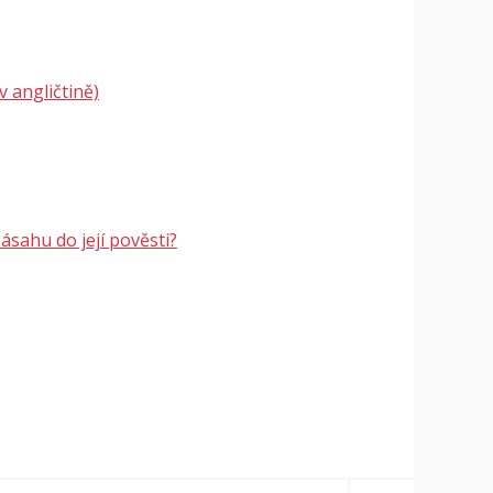
 angličtině)
sahu do její pověsti?