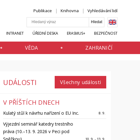
Publikace
Knihovna
Vyhledávání lidí
INTRANET
ÚŘEDNÍ DESKA
ERASMUS+
BEZPEČNOST
VĚDA
ZAHRANIČÍ
UDÁLOSTI
Všechny události
V PŘÍŠTÍCH DNECH
Kulatý stůl k návrhu nařízení o EU Inc.
8. 9.
Výjezdní seminář katedry trestního
práva (10.–13. 9. 2026 v Peci pod
Sněžkou)
10. 9. - 13. 9.