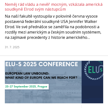
Neměj rád vládu a nevěř mocným, vzkázala americká
soudkyně Elrod svým nástupcům
Na naší fakultě vystoupila v polovině června vysoce
postavená federální soudkyně USA Jennifer Walker
Elrod. Ve své přednášce se zaměřila na podobnosti a
rozdíly mezi americkým a českým soudním systémem,
na zajímavé precedenty z historie amerického…
31. 7. 2025