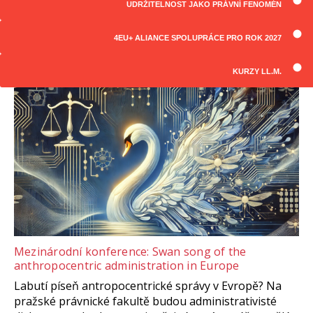
UDRŽITELNOST JAKO PRÁVNÍ FENOMÉN
ČLÁNKY
Všechny články
4EU+ ALIANCE SPOLUPRÁCE PRO ROK 2027
KURZY LL.M.
Mezinárodní konference: Swan song of the
anthropocentric administration in Europe
Labutí píseň antropocentrické správy v Evropě? Na
pražské právnické fakultě budou administrativisté