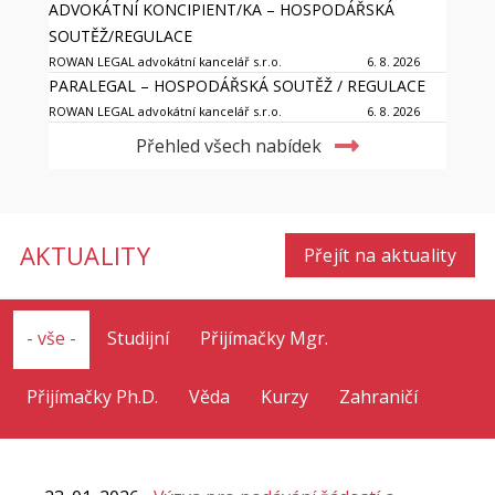
ADVOKÁTNÍ KONCIPIENT/KA – HOSPODÁŘSKÁ
SOUTĚŽ/REGULACE
ROWAN LEGAL advokátní kancelář s.r.o.
6. 8. 2026
PARALEGAL – HOSPODÁŘSKÁ SOUTĚŽ / REGULACE
ROWAN LEGAL advokátní kancelář s.r.o.
6. 8. 2026
Přehled všech nabídek
AKTUALITY
Přejít na aktuality
- vše -
Studijní
Přijímačky Mgr.
Přijímačky Ph.D.
Věda
Kurzy
Zahraničí