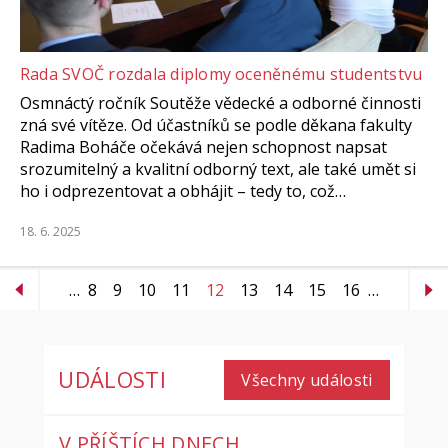
Rada SVOČ rozdala diplomy oceněnému studentstvu
Osmnáctý ročník Soutěže vědecké a odborné činnosti
zná své vítěze. Od účastníků se podle děkana fakulty
Radima Boháče očekává nejen schopnost napsat
srozumitelný a kvalitní odborný text, ale také umět si
ho i odprezentovat a obhájit – tedy to, což…
18. 6. 2025
…
8
9
10
11
12
13
14
15
16
…
UDÁLOSTI
Všechny události
V PŘÍŠTÍCH DNECH