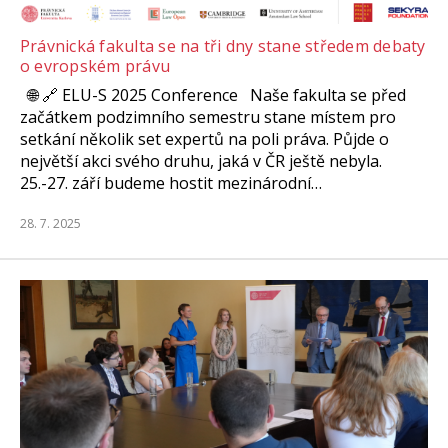
Právnická fakulta se na tři dny stane středem debaty
o evropském právu
🌐 🔗 ELU-S 2025 Conference Naše fakulta se před
začátkem podzimního semestru stane místem pro
setkání několik set expertů na poli práva. Půjde o
největší akci svého druhu, jaká v ČR ještě nebyla.
25.-27. září budeme hostit mezinárodní…
28. 7. 2025