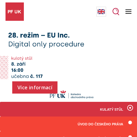
Více informací
KULATÝ STŮL
ÚVOD DO ČESKÉHO PRÁVA