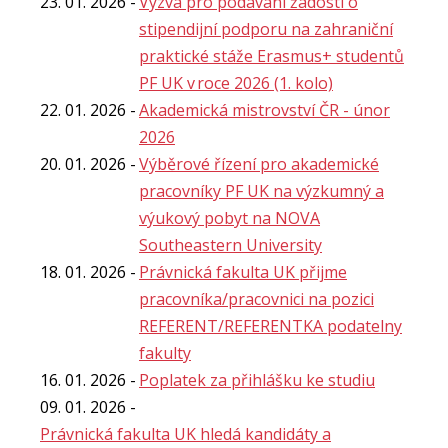
23. 01. 2026
Výzva pro podávání žádostí o
stipendijní podporu na zahraniční
praktické stáže Erasmus+ studentů
PF UK v roce 2026 (1. kolo)
22. 01. 2026
Akademická mistrovství ČR - únor
2026
20. 01. 2026
Výběrové řízení pro akademické
pracovníky PF UK na výzkumný a
výukový pobyt na NOVA
Southeastern University
18. 01. 2026
Právnická fakulta UK přijme
pracovníka/pracovnici na pozici
REFERENT/REFERENTKA podatelny
fakulty
16. 01. 2026
Poplatek za přihlášku ke studiu
09. 01. 2026
Právnická fakulta UK hledá kandidáty a