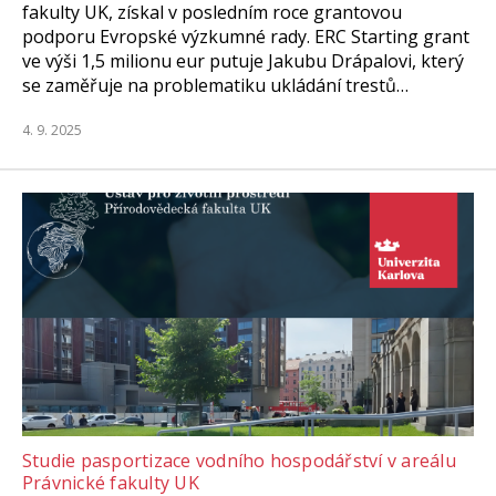
fakulty UK, získal v posledním roce grantovou
podporu Evropské výzkumné rady. ERC Starting grant
ve výši 1,5 milionu eur putuje Jakubu Drápalovi, který
se zaměřuje na problematiku ukládání trestů…
4. 9. 2025
Studie pasportizace vodního hospodářství v areálu
Právnické fakulty UK