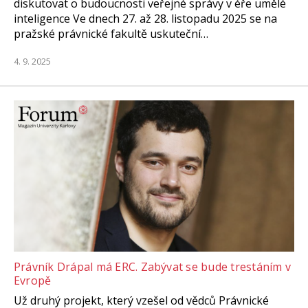
diskutovat o budoucnosti veřejné správy v éře umělé
inteligence Ve dnech 27. až 28. listopadu 2025 se na
pražské právnické fakultě uskuteční…
4. 9. 2025
Právník Drápal má ERC. Zabývat se bude trestáním v
Evropě
Už druhý projekt, který vzešel od vědců Právnické