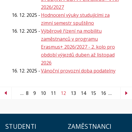
2026/2027
16. 12. 2025
Hodnocení výuky studujícími za
zimní semestr spuštěno
16. 12. 2025
Výběrové řízení na mobilitu
zaměstnanců v programu
Erasmus+ 2026/2027 - 2. kolo pro
období výjezdů duben až listopad
2026
16. 12. 2025
Vánoční provozní doba podatelny
…
8
9
10
11
12
13
14
15
16
…
STUDENTI
ZAMĚSTNANCI