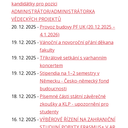
kandidátky pro pozici
ADMINISTRÁTOR/ADMINISTRÁTORKA
VĚDECKÝCH PROJEKTŮ
20. 12. 2025
Provoz budovy PF UK (20. 12. 2025 –
4. 1. 2026)
19. 12. 2025
Vánoční a novoroční přání děkana
fakulty
19. 12. 2025
Tříkrálové setkání s varhanním
koncertem
19. 12. 2025
Stipendia na 1–2 semestry v
Německu - Česko-německý fond
budoucnosti
18. 12. 2025
Písemné části státní závěrečné
zkoušky​ a KLP - upozornění pro
studenty
16. 12. 2025
VÝBĚROVÉ ŘÍZENÍ NA ZAHRANIČNÍ
STUDIJNÍ POBYTY ERASMUS+ V AR