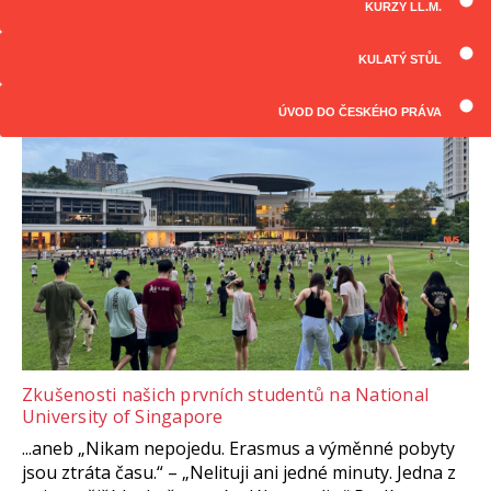
KURZY LL.M.
ČLÁNKY
Všechny články
KULATÝ STŮL
ÚVOD DO ČESKÉHO PRÁVA
Zkušenosti našich prvních studentů na National
University of Singapore
...aneb „Nikam nepojedu. Erasmus a výměnné pobyty
jsou ztráta času.“ – „Nelituji ani jedné minuty. Jedna z