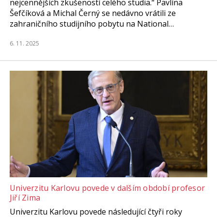
nejcennějších zkušeností celého studia.“ Pavlína
Šefčíková a Michal Černý se nedávno vrátili ze
zahraničního studijního pobytu na National…
6. 11. 2025
Univerzitu Karlovu povede v dalším období profesor
Jiří Zima
Univerzitu Karlovu povede následující čtyři roky