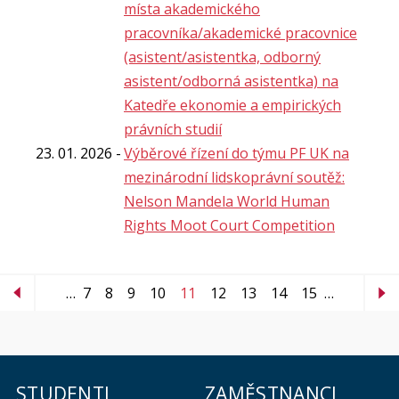
místa akademického
pracovníka/akademické pracovnice
(asistent/asistentka, odborný
asistent/odborná asistentka) na
Katedře ekonomie a empirických
právních studií
23. 01. 2026
Výběrové řízení do týmu PF UK na
mezinárodní lidskoprávní soutěž:
Nelson Mandela World Human
Rights Moot Court Competition
…
7
8
9
10
11
12
13
14
15
…
STUDENTI
ZAMĚSTNANCI