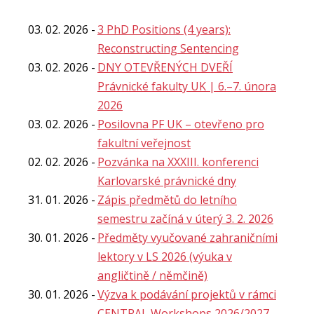
03. 02. 2026
3 PhD Positions (4 years):
Reconstructing Sentencing
03. 02. 2026
DNY OTEVŘENÝCH DVEŘÍ
Právnické fakulty UK | 6.–7. února
2026
03. 02. 2026
Posilovna PF UK – otevřeno pro
fakultní veřejnost
02. 02. 2026
Pozvánka na XXXIII. konferenci
Karlovarské právnické dny
31. 01. 2026
Zápis předmětů do letního
semestru začíná v úterý 3. 2. 2026
30. 01. 2026
Předměty vyučované zahraničními
lektory v LS 2026 (výuka v
angličtině / němčině)
30. 01. 2026
Výzva k podávání projektů v rámci
CENTRAL Workshops 2026/2027