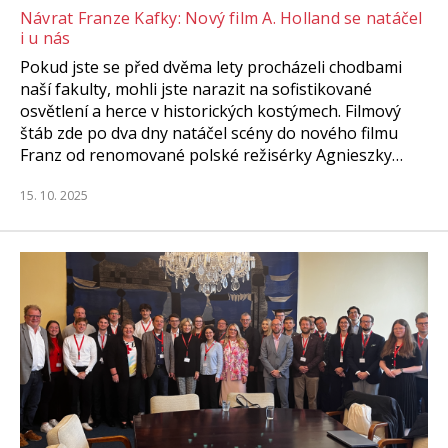
Návrat Franze Kafky: Nový film A. Holland se natáčel
i u nás
Pokud jste se před dvěma lety procházeli chodbami
naší fakulty, mohli jste narazit na sofistikované
osvětlení a herce v historických kostýmech. Filmový
štáb zde po dva dny natáčel scény do nového filmu
Franz od renomované polské režisérky Agnieszky…
15. 10. 2025