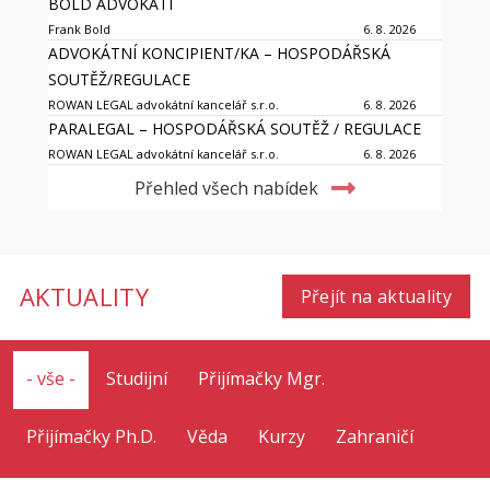
BOLD ADVOKÁTI
Frank Bold
6. 8. 2026
ADVOKÁTNÍ KONCIPIENT/KA – HOSPODÁŘSKÁ
SOUTĚŽ/REGULACE
ROWAN LEGAL advokátní kancelář s.r.o.
6. 8. 2026
PARALEGAL – HOSPODÁŘSKÁ SOUTĚŽ / REGULACE
ROWAN LEGAL advokátní kancelář s.r.o.
6. 8. 2026
Přehled všech nabídek
AKTUALITY
Přejít na aktuality
- vše -
Studijní
Přijímačky Mgr.
Přijímačky Ph.D.
Věda
Kurzy
Zahraničí