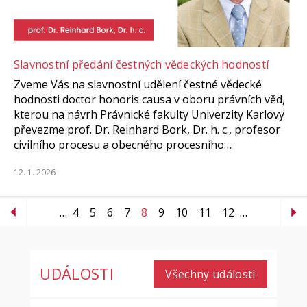
Slavnostní předání čestných vědeckých hodností
Zveme Vás na slavnostní udělení čestné vědecké
hodnosti doctor honoris causa v oboru právních věd,
kterou na návrh Právnické fakulty Univerzity Karlovy
převezme prof. Dr. Reinhard Bork, Dr. h. c., profesor
civilního procesu a obecného procesního…
12. 1. 2026
…
4
5
6
7
8
9
10
11
12
…
UDÁLOSTI
Všechny události