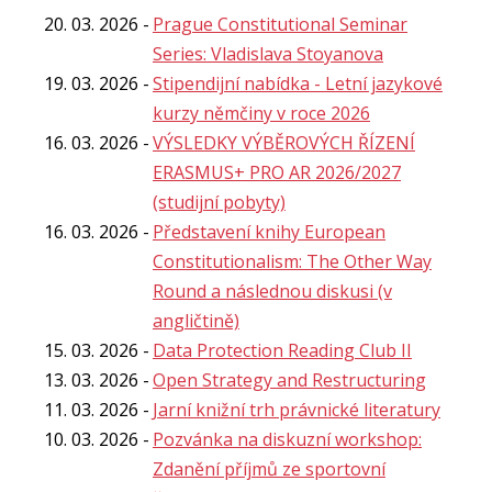
20. 03. 2026
Prague Constitutional Seminar
Series: Vladislava Stoyanova
19. 03. 2026
Stipendijní nabídka - Letní jazykové
kurzy němčiny v roce 2026
16. 03. 2026
VÝSLEDKY VÝBĚROVÝCH ŘÍZENÍ
ERASMUS+ PRO AR 2026/2027
(studijní pobyty)
16. 03. 2026
Představení knihy European
Constitutionalism: The Other Way
Round a následnou diskusi (v
angličtině)
15. 03. 2026
Data Protection Reading Club II
13. 03. 2026
Open Strategy and Restructuring
11. 03. 2026
Jarní knižní trh právnické literatury
10. 03. 2026
Pozvánka na diskuzní workshop:
Zdanění příjmů ze sportovní