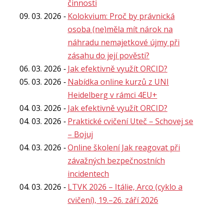
činnosti
09. 03. 2026
Kolokvium: Proč by právnická
osoba (ne)měla mít nárok na
náhradu nemajetkové újmy při
zásahu do její pověsti?
06. 03. 2026
Jak efektivně využít ORCID?
05. 03. 2026
Nabídka online kurzů z UNI
Heidelberg v rámci 4EU+
04. 03. 2026
Jak efektivně využít ORCID?
04. 03. 2026
Praktické cvičení Uteč – Schovej se
– Bojuj
04. 03. 2026
Online školení Jak reagovat při
závažných bezpečnostních
incidentech
04. 03. 2026
LTVK 2026 – Itálie, Arco (cyklo a
cvičení), 19.–26. září 2026