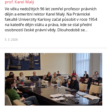
prof. Karel Malý
Ve věku nedožitých 96 let zemřel profesor právních
dějin a emeritní rektor Karel Malý. Na Právnické
fakultě Univerzity Karlovy začal působit v roce 1954
na katedře dějin státu a práva, kde se stal přední
osobností české právní vědy. Dlouhodobě se…
5. 3. 2026