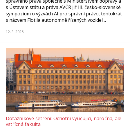
správního práva společně s Ministerstvem dopravy a
s Ústavem státu a práva AVČR již III. česko-slovenské
sympozium o výzvách AI pro správní právo, tentokrát
s názvem Flotila autonomně řízených vozidel…
12. 3. 2026
Dotazníkové šetření: Ochotní vyučující, náročná, ale
vstřícná fakulta