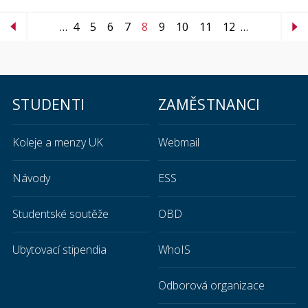
…
4
5
6
7
8
9
10
11
12
…
STUDENTI
ZAMĚSTNANCI
Koleje a menzy UK
Webmail
Návody
ESS
Studentské soutěže
OBD
Ubytovací stipendia
WhoIS
Odborová organizace