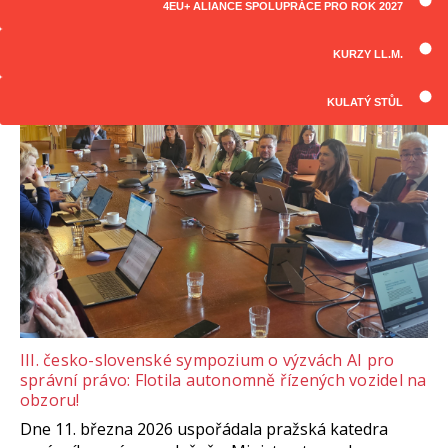
4EU+ ALIANCE SPOLUPRÁCE PRO ROK 2027
ČLÁNKY
Všechny články
KURZY LL.M.
KULATÝ STŮL
III. česko-slovenské sympozium o výzvách AI pro
správní právo: Flotila autonomně řízených vozidel na
obzoru!
Dne 11. března 2026 uspořádala pražská katedra