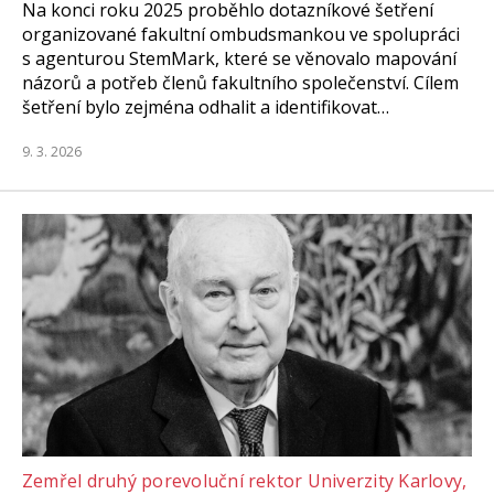
Na konci roku 2025 proběhlo dotazníkové šetření
organizované fakultní ombudsmankou ve spolupráci
s agenturou StemMark, které se věnovalo mapování
názorů a potřeb členů fakultního společenství. Cílem
šetření bylo zejména odhalit a identifikovat…
9. 3. 2026
Zemřel druhý porevoluční rektor Univerzity Karlovy,