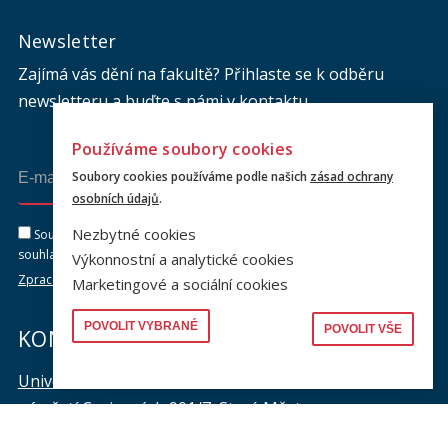
Newsletter
Zajímá vás dění na fakultě? Přihlaste se k odběru
newsletteru a buďte s námi v kontaktu.
Používáme soubory cookies
Soubory cookies používáme podle našich
zásad ochrany
Odeslat
osobních údajů
.
Nezbytné cookies
Souhlasím se zasíláním newsletteru na výše uvedenou adresu a
souhlasím se zpracováním osobních údajů dle dokumentu níže.
Výkonnostní a analytické cookies
Zpracování osobních údajů
Marketingové a sociální cookies
POVOLIT VYBRANÉ
POVOLIT VŠE
KONTAKTY
Univerzita Karlova, Právnická fakulta
náměstí Curieových 901/7, Staré Město
110 00 Praha 1