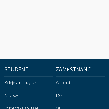
STUDENTI
ZAMĚSTNANCI
Koleje a menzy UK
Webmail
Návody
ESS
Studentské soutěže
OBD