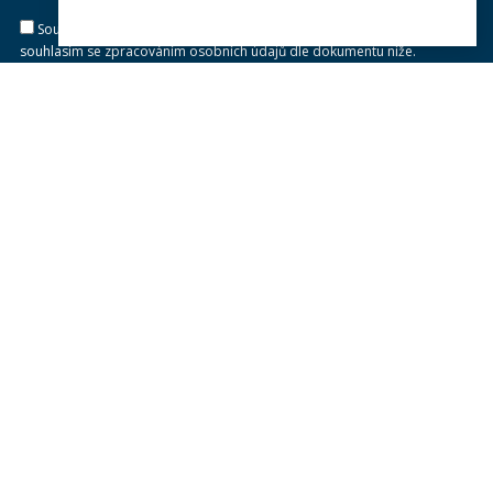
Souhlasím se zasíláním newsletteru na výše uvedenou adresu a
souhlasím se zpracováním osobních údajů dle dokumentu níže.
Zpracování osobních údajů
KONTAKTY
Univerzita Karlova, Právnická fakulta
náměstí Curieových 901/7, Staré Město
110 00 Praha 1
Telefon: +420 221 005 111
Telefon podatelna:
+420 221 005 264
Email podatelna: podatelna@prf.cuni.cz
Kontakt pro média: komunikace@prf.cuni.cz
ID datové schránky: piyj9b4
IČO: 00216208
Provozní doba
podatelny PF UK
: