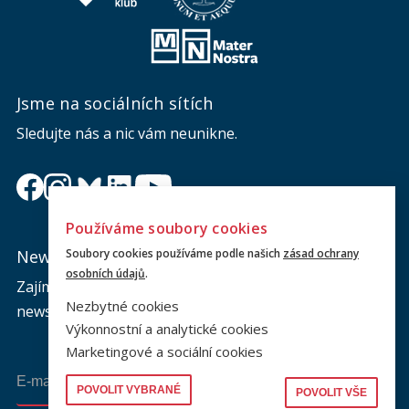
Jsme na sociálních sítích
Sledujte nás a nic vám neunikne.
Používáme soubory cookies
Soubory cookies používáme podle našich
zásad ochrany
Newsletter
osobních údajů
.
Zajímá vás dění na fakultě? Přihlaste se k odběru
Nezbytné cookies
newsletteru a buďte s námi v kontaktu.
Výkonnostní a analytické cookies
Marketingové a sociální cookies
Odeslat
POVOLIT VYBRANÉ
POVOLIT VŠE