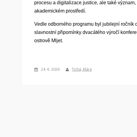
procesu a digitalizace justice, ale také význam
akademickém prostředí.
Vedle odborného programu byl jubilejní ročník 
slavnostní připomínky dvacátého výročí konfer
ostrově Mljet.
24. 6. 2026
Tichá, Klára