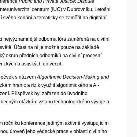
onference
Public and Private Justice: Dispute
Interuniverzitní centrum (IUC) v Dubrovníku. Letošní
čí svého konání a tematicky se zaměřil na digitální
i nejvýznamnější odborná fóra zaměřená na civilní
e světě. Účast na ní je možná pouze na základě
ký okruh předních odborníků na civilní procesní
ických a asijských univerzit.
íspěvek s názvem
Algorithmic Decision-Making and
kám hranic a rizik využití algoritmického a AI-
ízení. Příspěvek byl zařazen do úvodního
becným otázkám vztahu technologického vývoje a
m ročníku konference jediným aktivně vystupujícím
ou úroveň jeho vědecké práce v oblasti civilního