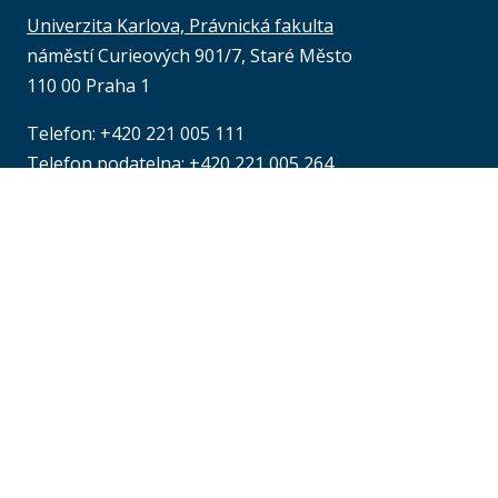
Univerzita Karlova, Právnická fakulta
náměstí Curieových 901/7, Staré Město
110 00 Praha 1
Telefon: +420 221 005 111
Telefon podatelna:
+420 221 005 264
Email podatelna: podatelna@prf.cuni.cz
Kontakt pro média: komunikace@prf.cuni.cz
ID datové schránky: piyj9b4
IČO: 00216208
Provozní doba
podatelny PF UK
:
at
pondělí až čtvrtek: od 9.00 do 16.00 hod.
pátek: od 9.00 do 15.00 hod.