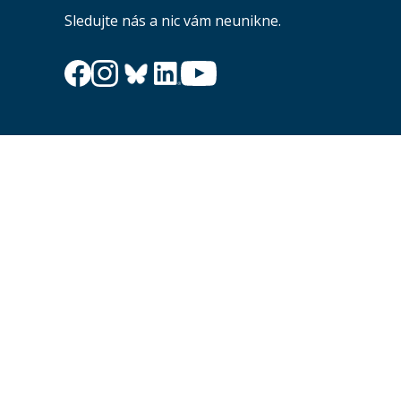
Sledujte nás a nic vám neunikne.
Newsletter
Zajímá vás dění na fakultě? Přihlaste se k odběru
newsletteru a buďte s námi v kontaktu.
Odesl
Souhlasím se zasíláním newsletteru na výše uvedenou adresu a
souhlasím se zpracováním osobních údajů dle dokumentu níže.
Zpracování osobních údajů