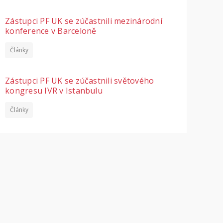
Zástupci PF UK se zúčastnili mezinárodní
konference v Barceloně
Články
Zástupci PF UK se zúčastnili světového
kongresu IVR v Istanbulu
Články