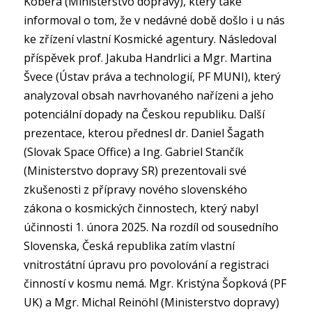
Kobera (Ministerstvo dopravy), který také
informoval o tom, že v nedávné době došlo i u nás
ke zřízení vlastní Kosmické agentury. Následoval
příspěvek prof. Jakuba Handrlici a Mgr. Martina
Švece (Ústav práva a technologií, PF MUNI), který
analyzoval obsah navrhovaného nařízeni a jeho
potenciální dopady na Českou republiku. Další
prezentace, kterou přednesl dr. Daniel Šagath
(Slovak Space Office) a Ing. Gabriel Stančík
(Ministerstvo dopravy SR) prezentovali své
zkušenosti z přípravy nového slovenského
zákona o kosmických činnostech, který nabyl
účinnosti 1. února 2025. Na rozdíl od sousedního
Slovenska, Česká republika zatím vlastní
vnitrostátní úpravu pro povolování a registraci
činností v kosmu nemá. Mgr. Kristýna Šopková (PF
UK) a Mgr. Michal Reinöhl (Ministerstvo dopravy)