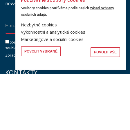
Používáme soubory cookies
newsletteru a buďte s námi v kontaktu.
Soubory cookies používáme podle našich
zásad ochrany
osobních údajů
.
Nezbytné cookies
Odeslat
Výkonnostní a analytické cookies
Marketingové a sociální cookies
Souhlasím se zasíláním newsletteru na výše uvedenou adresu a
souhlasím se zpracováním osobních údajů dle dokumentu níže.
POVOLIT VYBRANÉ
POVOLIT VŠE
Zpracování osobních údajů
KONTAKTY
Univerzita Karlova, Právnická fakulta
náměstí Curieových 901/7, Staré Město
110 00 Praha 1
Telefon: +420 221 005 111
Telefon podatelna:
+420 221 005 264
Email podatelna: podatelna@prf.cuni.cz