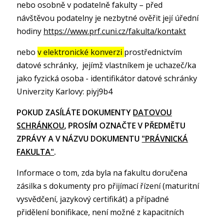
nebo osobně v podatelně fakulty – před
návštěvou podatelny je nezbytné ověřit její úřední
hodiny
https://www.prf.cuni.cz/fakulta/kontakt
nebo
v elektronické konverzi
prostřednictvím
datové schránky, jejímž vlastníkem je uchazeč/ka
jako fyzická osoba - identifikátor datové schránky
Univerzity Karlovy: piyj9b4
POKUD ZASÍLÁTE DOKUMENTY
DATOVOU
SCHRÁNKOU
, PROSÍM OZNAČTE V PŘEDMĚTU
ZPRÁVY A V NÁZVU DOKUMENTU
"PRÁVNICKÁ
FAKULTA"
.
Informace o tom, zda byla na fakultu doručena
zásilka s dokumenty pro přijímací řízení (maturitní
vysvědčení, jazykový certifikát) a případné
přidělení bonifikace, není možné z kapacitních