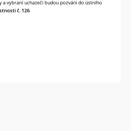
y a vybraní uchazeči budou pozváni do ústního
ístnosti č. 126
.