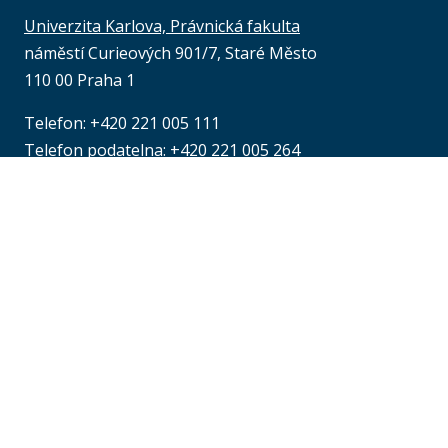
Univerzita Karlova, Právnická fakulta
náměstí Curieových 901/7, Staré Město
110 00 Praha 1
Telefon: +420 221 005 111
Telefon podatelna:
+420 221 005 264
Email podatelna: podatelna@prf.cuni.cz
Kontakt pro média: komunikace@prf.cuni.cz
ID datové schránky: piyj9b4
IČO: 00216208
Provozní doba
podatelny PF UK
:
at
pondělí až čtvrtek: od 9.00 do 16.00 hod.
pátek: od 9.00 do 15.00 hod.