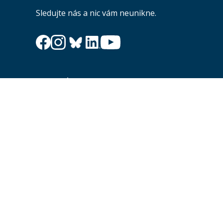
Sledujte nás a nic vám neunikne.
Newsletter
Zajímá vás dění na fakultě? Přihlaste se k odběru
newsletteru a buďte s námi v kontaktu.
Odesl
Souhlasím se zasíláním newsletteru na výše uvedenou adresu a
souhlasím se zpracováním osobních údajů dle dokumentu níže.
Zpracování osobních údajů