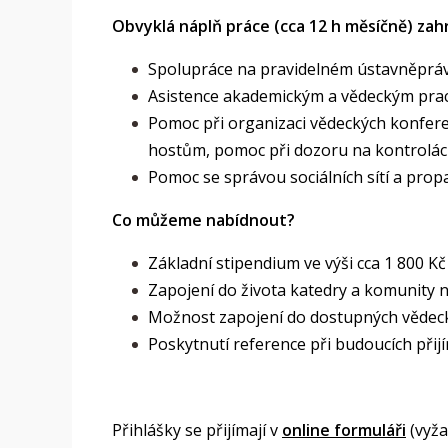
Obvyklá náplň práce (cca 12 h měsíčně) zah
Spolupráce na pravidelném ústavněprá
Asistence akademickým a vědeckým praco
Pomoc při organizaci vědeckých konferen
hostům, pomoc při dozoru na kontrolác
Pomoc se správou sociálních sítí a prop
Co můžeme nabídnout?
Základní stipendium ve výši cca 1 800 K
Zapojení do života katedry a komunity
Možnost zapojení do dostupných vědecký
Poskytnutí reference při budoucích přij
Přihlášky se přijímají v
online formuláři
(vyža