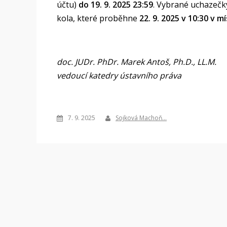
účtu)
do 19. 9. 2025 23:59
. Vybrané uchazečk
kola, které proběhne
22. 9. 2025 v 10:30 v m
doc. JUDr. PhDr. Marek Antoš, Ph.D., LL.M.
vedoucí katedry ústavního práva
7. 9. 2025
Sojková Machoň…