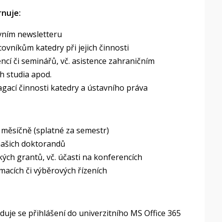
rnuje:
vním newsletteru
vníkům katedry při jejich činnosti
cí či seminářů, vč. asistence zahraničním
h studia apod.
agací činnosti katedry a ústavního práva
č měsíčně (splatné za semestr)
 našich doktorandů
ch grantů, vč. účasti na konferencích
ímacích či výběrových řízeních
duje se přihlášení do univerzitního MS Office 365