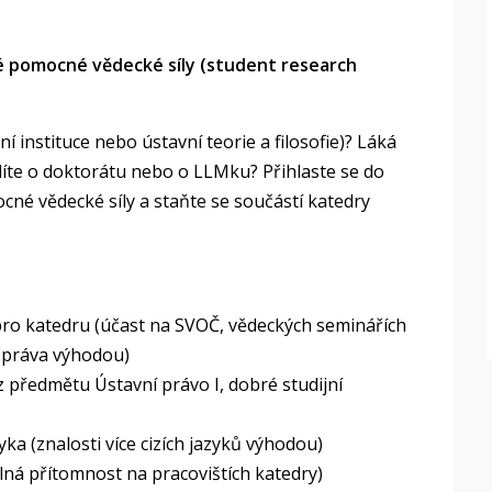
ké pomocné vědecké síly (student research
í instituce nebo ústavní teorie a filosofie)? Láká
íte o doktorátu nebo o LLMku? Přihlaste se do
cné vědecké síly a staňte se součástí katedry
 pro katedru (účast na SVOČ, vědeckých seminářích
o práva výhodou)
 předmětu Ústavní právo I, dobré studijní
ka (znalosti více cizích jazyků výhodou)
elná přítomnost na pracovištích katedry)