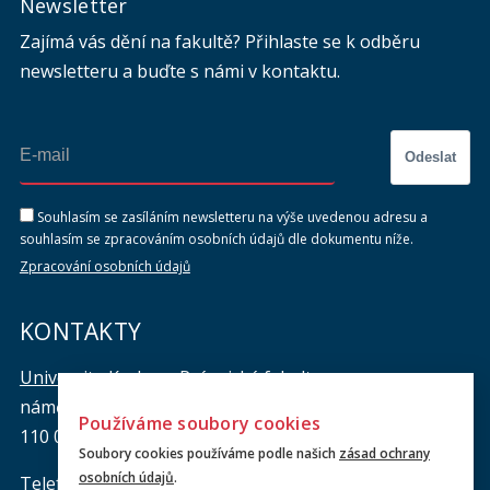
Newsletter
Zajímá vás dění na fakultě? Přihlaste se k odběru
newsletteru a buďte s námi v kontaktu.
Odeslat
Souhlasím se zasíláním newsletteru na výše uvedenou adresu a
souhlasím se zpracováním osobních údajů dle dokumentu níže.
Zpracování osobních údajů
KONTAKTY
Univerzita Karlova, Právnická fakulta
náměstí Curieových 901/7, Staré Město
Používáme soubory cookies
110 00 Praha 1
Soubory cookies používáme podle našich
zásad ochrany
osobních údajů
.
Telefon: +420 221 005 111