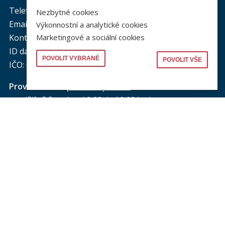
Telefon podatelna:
+420 221 005 264
Nezbytné cookies
Email podatelna: podatelna@prf.cuni.cz
Výkonnostní a analytické cookies
Kontakt pro média: komunikace@prf.cuni.cz
Marketingové a sociální cookies
ID datové schránky: piyj9b4
POVOLIT VYBRANÉ
POVOLIT VŠE
IČO: 00216208
Provozní doba
podatelny PF UK
:
pondělí až čtvrtek: od 9.00 do 16.00 hod.
pátek: od 9.00 do 15.00 hod.