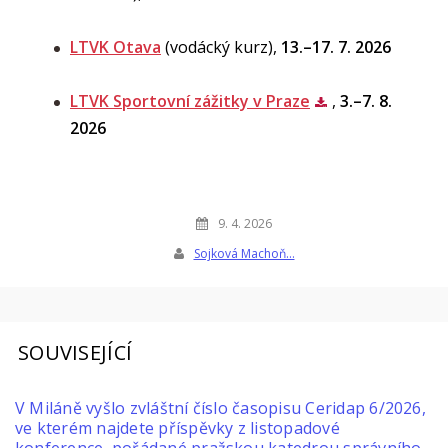
LTVK Otava
(vodácký kurz),
13.–17. 7. 2026
LTVK Sportovní zážitky v Praze
,
3.–7. 8.
2026
9. 4. 2026
Sojková Machoň…
SOUVISEJÍCÍ
V Miláně vyšlo zvláštní číslo časopisu Ceridap 6/2026,
ve kterém najdete příspěvky z listopadové
konference, pořádané pražskou katedrou správního