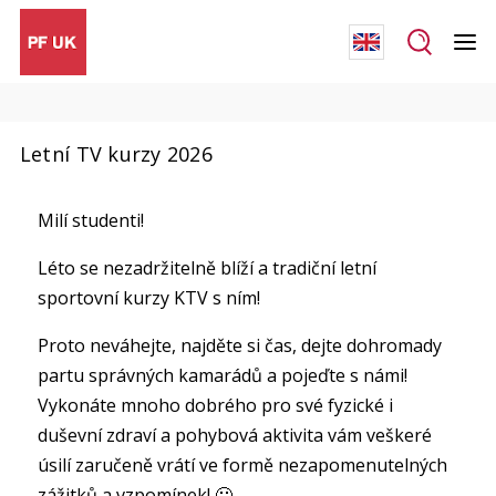
Letní TV kurzy 2026
Milí studenti!
Léto se nezadržitelně blíží a tradiční letní
sportovní kurzy KTV s ním!
Proto neváhejte, najděte si čas, dejte dohromady
partu správných kamarádů a pojeďte s námi!
Vykonáte mnoho dobrého pro své fyzické i
duševní zdraví a pohybová aktivita vám veškeré
úsilí zaručeně vrátí ve formě nezapomenutelných
zážitků a vzpomínek! 🙂