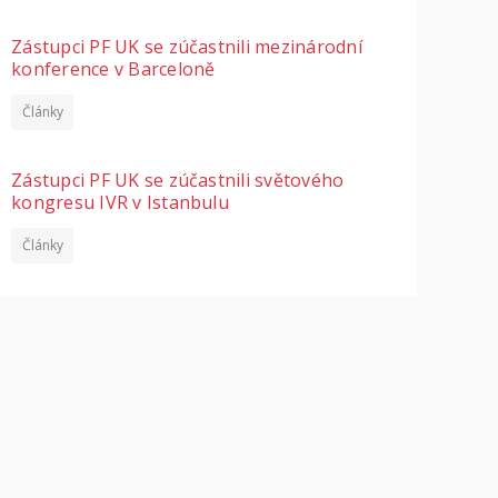
Zástupci PF UK se zúčastnili mezinárodní
konference v Barceloně
Články
Zástupci PF UK se zúčastnili světového
kongresu IVR v Istanbulu
Články