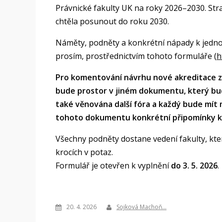
Právnické fakulty UK na roky 2026–2030. Str
chtěla posunout do roku 2030.
Náměty, podněty a konkrétní nápady k jedno
prosím, prostřednictvím tohoto formuláře (
h
Pro komentování návrhu nové akreditace z
bude prostor v jiném dokumentu, který bu
také věnována další fóra a každý bude mít 
tohoto dokumentu konkrétní připomínky k 
Všechny podněty dostane vedení fakulty, kter
krocích v potaz.
Formulář je otevřen k vyplnění
do 3. 5. 2026
.
20. 4. 2026
Sojková Machoň…