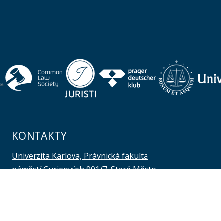
KONTAKTY
Univerzita Karlova, Právnická fakulta
náměstí Curieových 901/7, Staré Město
110 00 Praha 1
Telefon: +420 221 005 111
Telefon podatelna:
+420 221 005 264