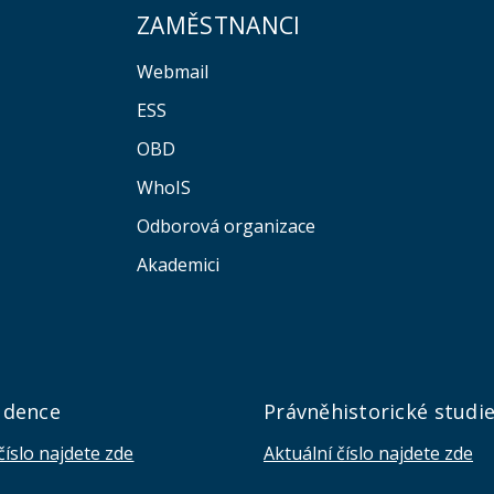
ZAMĚSTNANCI
Webmail
ESS
OBD
WhoIS
Odborová organizace
Akademici
udence
Právněhistorické studi
číslo najdete zde
Aktuální číslo najdete zde