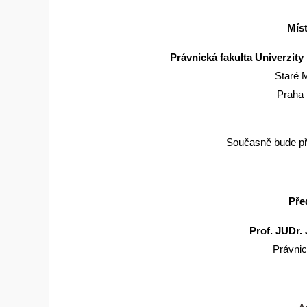
Mís
Právnická fakulta Univerzity
Staré 
Praha 
Současně bude p
Pře
Prof. JUDr.
Právnic