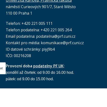
Univerzita Karlova, Právnická fakulta
náměstí Curieových 901/7, Staré Město
110 00 Praha 1
Telefon: +420 221 005 111
Telefon podatelna:
+420 221 005 264
Email podatelna: podatelna@prf.cuni.cz
Kontakt pro média: komunikace@prf.cuni.cz
ID datové schránky: piyj9b4
IČO: 00216208
Provozní doba
podatelny PF UK
:
at
pondělí až čtvrtek: od 9.00 do 16.00 hod.
pátek: od 9.00 do 15.00 hod.