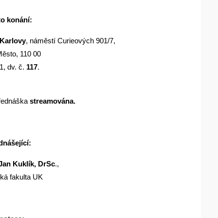
to konání:
 Karlovy
, náměstí Curieových 901/7,
Město, 110 00
1, dv. č.
117
.
řednáška
streamována.
dnášející:
 Jan Kuklík, DrSc
.,
ká fakulta UK