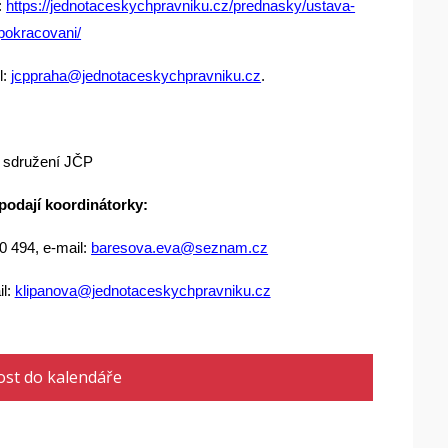
:
https://jednotaceskychpravniku.cz/prednasky/ustava-
pokracovani/
l:
jcppraha@jednotaceskychpravniku.cz
.
 sdružení JČP
 podají koordinátorky:
0 494, e-mail:
baresova.eva@seznam.cz
il:
klipanova@jednotaceskychpravniku.cz
ost do kalendáře