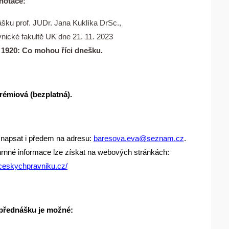
notace:
šku prof. JUDr. Jana Kuklíka DrSc.,
vnické fakultě UK dne 21. 11. 2023
 1920: Co mohou říci dnešku.
rémiová (bezplatná).
napsat i předem na adresu:
baresova.eva@seznam.cz
.
rnné informace lze získat na webových stránkách:
aceskychpravniku.cz/
a přednášku je možné: