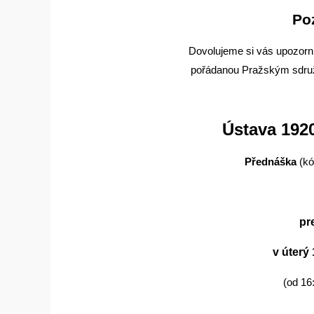
Po
Dovolujeme si vás upozorn
pořádanou Pražským sdruž
Ústava 192
Přednáška
(kó
pr
v úterý 
(od 16