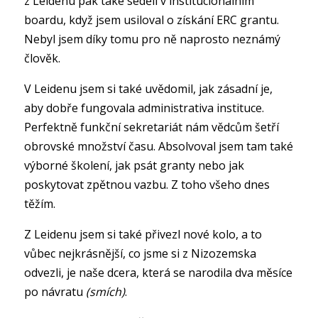
z Leidenu pak také seděli v institucionálním
boardu, když jsem usiloval o získání ERC grantu.
Nebyl jsem díky tomu pro ně naprosto neznámý
člověk.
V Leidenu jsem si také uvědomil, jak zásadní je,
aby dobře fungovala administrativa instituce.
Perfektně funkční sekretariát nám vědcům šetří
obrovské množství času. Absolvoval jsem tam také
výborné školení, jak psát granty nebo jak
poskytovat zpětnou vazbu. Z toho všeho dnes
těžím.
Z Leidenu jsem si také přivezl nové kolo, a to
vůbec nejkrásnější, co jsme si z Nizozemska
odvezli, je naše dcera, která se narodila dva měsíce
po návratu
(smích)
.