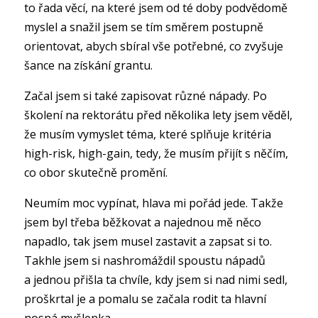
to řada věcí, na které jsem od té doby podvědomě
myslel a snažil jsem se tím směrem postupně
orientovat, abych sbíral vše potřebné, co zvyšuje
šance na získání grantu.
Začal jsem si také zapisovat různé nápady. Po
školení na rektorátu před několika lety jsem věděl,
že musím vymyslet téma, které splňuje kritéria
high-risk, high-gain, tedy, že musím přijít s něčím,
co obor skutečně promění.
Neumím moc vypínat, hlava mi pořád jede. Takže
jsem byl třeba běžkovat a najednou mě něco
napadlo, tak jsem musel zastavit a zapsat si to.
Takhle jsem si nashromáždil spoustu nápadů
a jednou přišla ta chvíle, kdy jsem si nad nimi sedl,
proškrtal je a pomalu se začala rodit ta hlavní
nosná myšlenka.