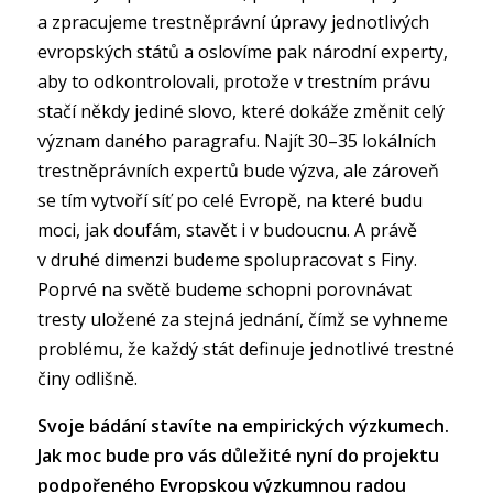
a zpracujeme trestněprávní úpravy jednotlivých
evropských států a oslovíme pak národní experty,
aby to odkontrolovali, protože v trestním právu
stačí někdy jediné slovo, které dokáže změnit celý
význam daného paragrafu. Najít 30–35 lokálních
trestněprávních expertů bude výzva, ale zároveň
se tím vytvoří síť po celé Evropě, na které budu
moci, jak doufám, stavět i v budoucnu. A právě
v druhé dimenzi budeme spolupracovat s Finy.
Poprvé na světě budeme schopni porovnávat
tresty uložené za stejná jednání, čímž se vyhneme
problému, že každý stát definuje jednotlivé trestné
činy odlišně.
Svoje bádání stavíte na empirických výzkumech.
Jak moc bude pro vás důležité nyní do projektu
podpořeného Evropskou výzkumnou radou