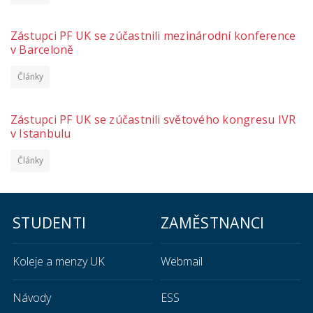
Zástupci PF UK se zúčastnili mezinárodní konference
v Barceloně
Články
Zástupci PF UK se zúčastnili světového kongresu IVR
v Istanbulu
Články
STUDENTI
ZAMĚSTNANCI
Koleje a menzy UK
Webmail
Návody
ESS