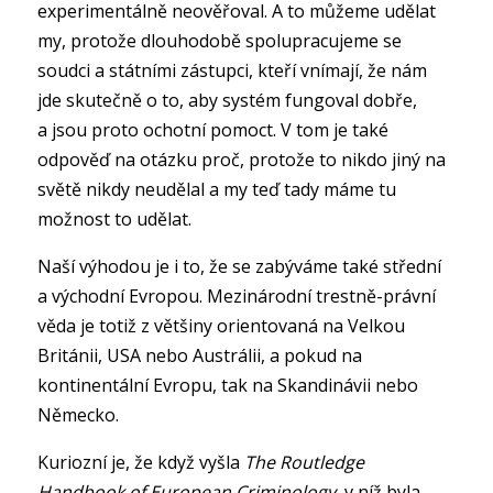
experimentálně neověřoval. A to můžeme udělat
my, protože dlouhodobě spolupracujeme se
soudci a státními zástupci, kteří vnímají, že nám
jde skutečně o to, aby systém fungoval dobře,
a jsou proto ochotní pomoct. V tom je také
odpověď na otázku proč, protože to nikdo jiný na
světě nikdy neudělal a my teď tady máme tu
možnost to udělat.
Naší výhodou je i to, že se zabýváme také střední
a východní Evropou. Mezinárodní trestně-právní
věda je totiž z většiny orientovaná na Velkou
Británii, USA nebo Austrálii, a pokud na
kontinentální Evropu, tak na Skandinávii nebo
Německo.
Kuriozní je, že když vyšla
The Routledge
Handbook of European Criminology
, v níž byla