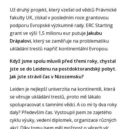
Už druhý projekt, který vzešel od vědců Právnické
fakulty UK, získal v posledním roce grantovou
podporu Evropské výzkumné rady. ERC Starting
grant ve výši 1,5 milionu eur putuje
Jakubu
Drápalovi
, který se zaměřuje na problematiku
ukládání trestů napříč kontinentální Evropou.
Když jsme spolu mluvili před třemi roky, chystal
jste se do Leidenu na postdoktorandský pobyt.
Jak jste strávil čas v Nizozemsku?
Leiden je nejlepší univerzita na kontinentě, která
se věnuje ukládání trestů, proto mě lákalo
spolupracovat s tamními vědci. A co mi ty dva roky
daly? Především čas. Vystoupil jsem ze zajetého
cyklu výuky, vedení diplomek, organizace různých
akcí. Díky tomu jsem měl možnost o věcech víc