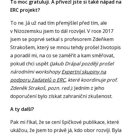
To moc gratuluji. A přivezl jste si také nápad na
ERC projekt?
To ne. Já už nad tím přemýšlel před tím, ale
v Nizozemsku jsem to dál rozvíjel. V roce 2017
jsem se poprvé setkal s profesorem Zdeňkem
Strakošem, který se mnou tehdy prošel životopis
a poradil mi, na co se zaměřit a kam směřovat,
pokud chci uspět
(Jakub Drápal později prošel
národními workshopy
Expertní skupiny na
podporu žadatelů o ERC
, které koordinuje prof.
Zdeněk Strakoš, pozn. red.)
. Jedním z jeho
doporučení bylo získat zahraniční zkušenost.
A ty další?
Pak mi říkal, že se cení špičkové publikace, které
ukážou, že jsem to právě já, kdo obor rozvíjí. Byla