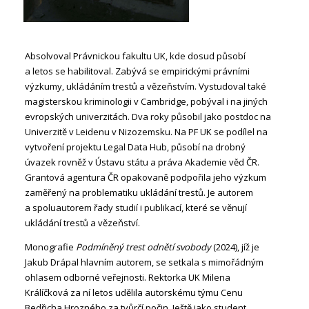
Absolvoval Právnickou fakultu UK, kde dosud působí
a letos se habilitoval. Zabývá se empirickými právními
výzkumy, ukládáním trestů a vězeňstvím. Vystudoval také
magisterskou kriminologii v Cambridge, pobýval i na jiných
evropských univerzitách. Dva roky působil jako postdoc na
Univerzitě v Leidenu v Nizozemsku. Na PF UK se podílel na
vytvoření projektu Legal Data Hub, působí na drobný
úvazek rovněž v Ústavu státu a práva Akademie věd ČR.
Grantová agentura ČR opakovaně podpořila jeho výzkum
zaměřený na problematiku ukládání trestů. Je autorem
a spoluautorem řady studií i publikací, které se věnují
ukládání trestů a vězeňství.
Monografie
Podmíněný trest odnětí svobody
(2024), jíž je
Jakub Drápal hlavním autorem, se setkala s mimořádným
ohlasem odborné veřejnosti. Rektorka UK Milena
Králíčková za ní letos udělila autorskému týmu Cenu
Bedřicha Hrozného za tvůrčí počin. Ještě jako student