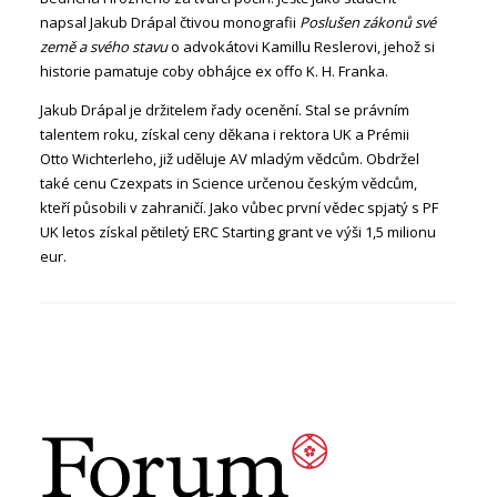
napsal Jakub Drápal čtivou monografii
Poslušen zákonů své
země a svého stavu
o advokátovi Kamillu Reslerovi, jehož si
historie pamatuje coby obhájce ex offo K. H. Franka.
Jakub Drápal je držitelem řady ocenění. Stal se právním
talentem roku, získal ceny děkana i rektora UK a Prémii
Otto Wichterleho, již uděluje AV mladým vědcům. Obdržel
také cenu Czexpats in Science určenou českým vědcům,
kteří působili v zahraničí. Jako vůbec první vědec spjatý s PF
UK letos získal pětiletý ERC Starting grant ve výši 1,5 milionu
eur.