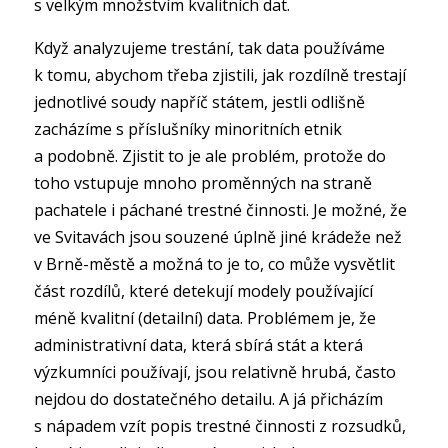
s velkým množstvím kvalitních dat.
Když analyzujeme trestání, tak data používáme
k tomu, abychom třeba zjistili, jak rozdílně trestají
jednotlivé soudy napříč státem, jestli odlišně
zacházíme s příslušníky minoritních etnik
a podobně. Zjistit to je ale problém, protože do
toho vstupuje mnoho proměnných na straně
pachatele i páchané trestné činnosti. Je možné, že
ve Svitavách jsou souzené úplně jiné krádeže než
v Brně-městě a možná to je to, co může vysvětlit
část rozdílů, které detekují modely používající
méně kvalitní (detailní) data. Problémem je, že
administrativní data, která sbírá stát a která
výzkumníci používají, jsou relativně hrubá, často
nejdou do dostatečného detailu. A já přicházím
s nápadem vzít popis trestné činnosti z rozsudků,