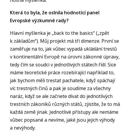
Která to byla, že oslnila hodnotící panel
Evropské výzkumné rady?
Hlavní myšlenka je „back to the basics“ („zpět
k základům“). Můj projekt má tři dimenze. První se
zaměřuje na to, jak vůbec vypadá ukládání trestů
v kontinentální Evropě na úrovni zákonné úpravy,
tedy čím se soudci v jednotlivých státech řídí. Sice
máme teoretické práce rozebírající například to,
jak bychom měli trestat pachatele, když spáchají
víc trestných činů a pak je soudíme za všechny
naráz, když se ale začnete dívat do jednotlivých
trestních zákoníků různých států, zjistíte, že to má
každá země jinak. Jednotlivé přístupy ale nemáme
vůbec popsané a nevíme, jaké jsou jejich výhody
a nevýhody.