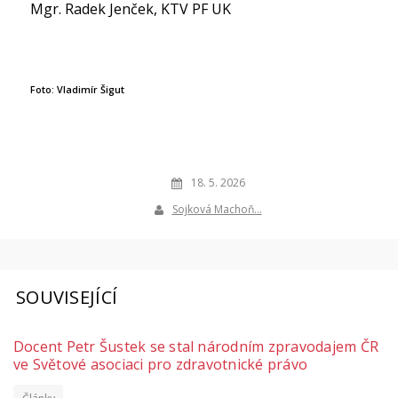
Mgr. Radek Jenček, KTV PF UK
Foto: Vladimír Šigut
18. 5. 2026
Sojková Machoň…
SOUVISEJÍCÍ
Docent Petr Šustek se stal národním zpravodajem ČR
ve Světové asociaci pro zdravotnické právo