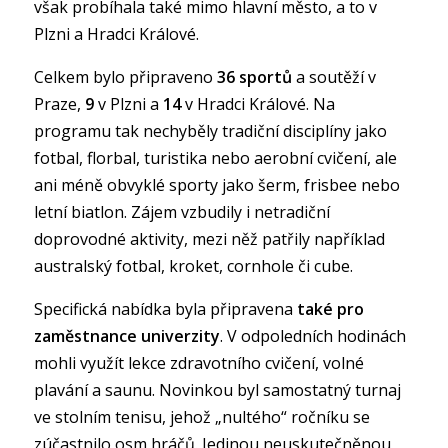
však probíhala také mimo hlavní město, a to v
Plzni a Hradci Králové.
Celkem bylo připraveno
36 sportů
a soutěží v
Praze,
9
v Plzni a
14
v Hradci Králové. Na
programu tak nechyběly tradiční disciplíny jako
fotbal, florbal, turistika nebo aerobní cvičení, ale
ani méně obvyklé sporty jako šerm, frisbee nebo
letní biatlon. Zájem vzbudily i netradiční
doprovodné aktivity, mezi něž patřily například
australský fotbal, kroket, cornhole či cube.
Specifická nabídka byla připravena
také pro
zaměstnance univerzity
. V odpoledních hodinách
mohli využít lekce zdravotního cvičení, volné
plavání a saunu. Novinkou byl samostatný turnaj
ve stolním tenisu, jehož „nultého“ ročníku se
zúčastnilo osm hráčů. Jedinou neuskutečněnou