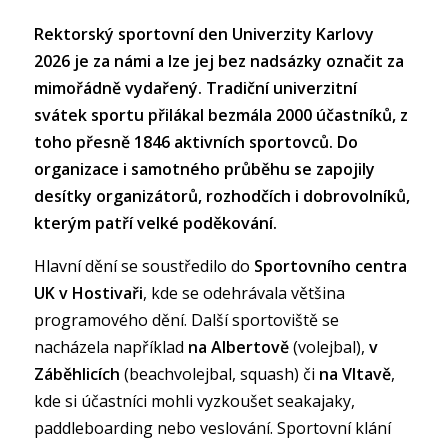
Rektorský sportovní den Univerzity Karlovy
2026 je za námi a lze jej bez nadsázky označit za
mimořádně vydařený. Tradiční univerzitní
svátek sportu přilákal bezmála 2000 účastníků, z
toho přesně 1846 aktivních sportovců. Do
organizace i samotného průběhu se zapojily
desítky organizátorů, rozhodčích i dobrovolníků,
kterým patří velké poděkování.
Hlavní dění se soustředilo do
Sportovního centra
UK v Hostivaři
, kde se odehrávala většina
programového dění. Další sportoviště se
nacházela například
na Albertově
(volejbal),
v
Záběhlicích
(beachvolejbal, squash) či
na Vltavě
,
kde si účastníci mohli vyzkoušet seakajaky,
paddleboarding nebo veslování. Sportovní klání