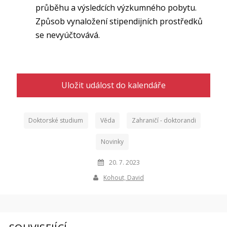
průběhu a výsledcích výzkumného pobytu.
Způsob vynaložení stipendijních prostředků
se nevyúčtovává.
Uložit událost do kalendáře
Doktorské studium
Věda
Zahraničí - doktorandi
Novinky
20. 7. 2023
Kohout, David