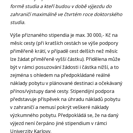
formě studia a kteří budou v době výjezdu do
zahraničí maximálně ve čtvrtém roce doktorského
studia.
Výše přiznaného stipendia je max. 30 000,- Kč na
měsíc cesty (při kratších cestách se výše podpory
přiměřeně krátí, v případě cest delších než měsíc
lze žádat přiměřeně vyšší částku). Přidělena může
být v rámci posuzování žádosti i částka nižší, a to
zejména s ohledem na předpokládané reálné
náklady pobytu v plánované destinaci a očekávaný
přínos/výstupy dané cesty. Stipendijní podpora
představuje příspěvek na úhradu nákladů pobytu
v zahraničí a nemusí pokrýt veškeré náklady
výzkumného pobytu. Předpokládá se, že na daný
výjezd není čerpáno jiné stipendium v rámci
Univerzity Karlovy.