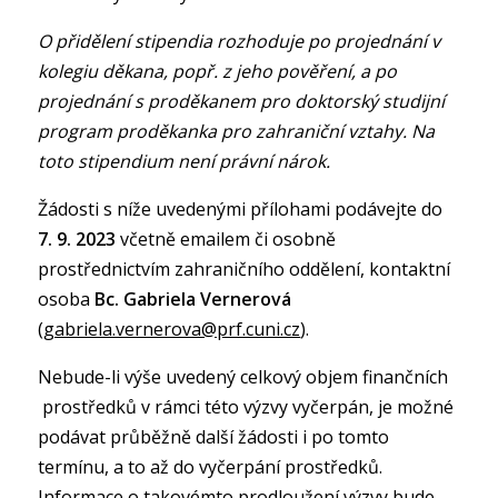
O přidělení stipendia rozhoduje po projednání v
kolegiu děkana, popř. z jeho pověření, a po
projednání s proděkanem pro doktorský studijní
program proděkanka pro zahraniční vztahy. Na
toto stipendium není právní nárok.
Žádosti s níže uvedenými přílohami podávejte do
7. 9. 2023
včetně emailem či osobně
prostřednictvím zahraničního oddělení, kontaktní
osoba
Bc. Gabriela Vernerová
(
gabriela.vernerova@prf.cuni.cz
).
Nebude-li výše uvedený celkový objem finančních
prostředků v rámci této výzvy vyčerpán, je možné
podávat průběžně další žádosti i po tomto
termínu, a to až do vyčerpání prostředků.
Informace o takovémto prodloužení výzvy bude