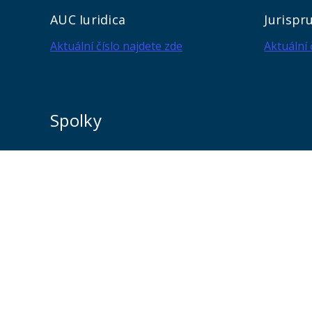
AUC Iuridica
Jurispr
Aktuální číslo najdete zde
Aktuální 
Spolky
Jsme na sociálních sítích
Sledujte nás a nic vám neunikne.