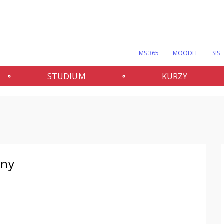
MS 365
MOODLE
SIS
STUDIUM
KURZY
lny