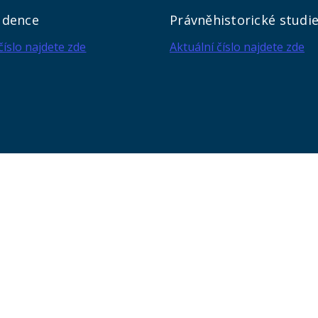
udence
Právněhistorické studi
číslo najdete zde
Aktuální číslo najdete zde
KONTAKTY
Univerzita Karlova, Právnická fakulta
náměstí Curieových 901/7, Staré Město