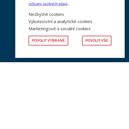
ochrany osobních údajů
.
e
PLWP (Working Papers)
Nezbytné cookies
Aktuální číslo najdete zde
Výkonnostní a analytické cookies
Marketingové a sociální cookies
POVOLIT VYBRANÉ
POVOLIT VŠE