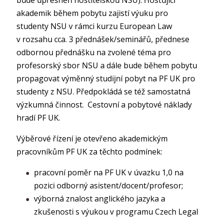
bude upřesněn hostitelskou NSU). Hostující
akademik během pobytu zajistí výuku pro
studenty NSU v rámci kurzu European Law
v rozsahu cca. 3 přednášek/seminářů, přednese
odbornou přednášku na zvolené téma pro
profesorský sbor NSU a dále bude během pobytu
propagovat výměnný studijní pobyt na PF UK pro
studenty z NSU. Předpokládá se též samostatná
výzkumná činnost. Cestovní a pobytové náklady
hradí PF UK.
Výběrové řízení je otevřeno akademickým
pracovníkům PF UK za těchto podmínek:
pracovní poměr na PF UK v úvazku 1,0 na
pozici odborný asistent/docent/profesor;
výborná znalost anglického jazyka a
zkušenosti s výukou v programu Czech Legal