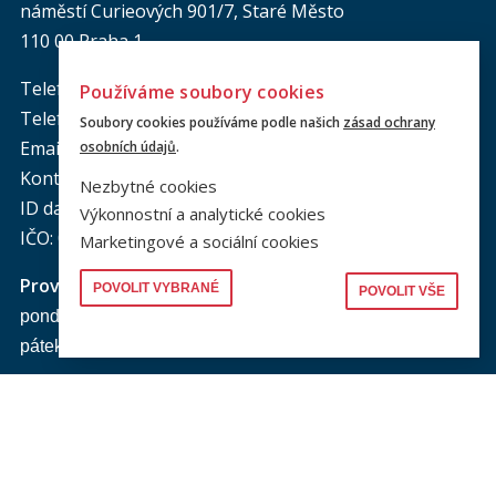
náměstí Curieových 901/7, Staré Město
110 00 Praha 1
Telefon: +420 221 005 111
Používáme soubory cookies
Telefon podatelna:
+420 221 005 264
Soubory cookies používáme podle našich
zásad ochrany
Email podatelna: podatelna@prf.cuni.cz
osobních údajů
.
Kontakt pro média: komunikace@prf.cuni.cz
Nezbytné cookies
ID datové schránky: piyj9b4
Výkonnostní a analytické cookies
IČO: 00216208
Marketingové a sociální cookies
Provozní doba
podatelny PF UK
:
POVOLIT VYBRANÉ
POVOLIT VŠE
pondělí až čtvrtek: od 9.00 do 16.00 hod.
pátek: od 9.00 do 15.00 hod.