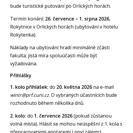
bude turistické putování po Orlických horách.
Termín konání:
26. července – 1. srpna 2026
,
Rokytnice v Orlických horách (ubytování v hotelu
Rokytenka).
Náklady na ubytování hradí minimálně zčásti
fakulta; jistá míra spoluúčasti může být
vyžadována.
Přihlášky
1. kolo přihlášek:
do
20. května 2026
na e-mail
wintr@prf.cuni.cz
. O vybraných účastnících bude
rozhodnuto během několika dnů.
2. kolo:
do
1. července 2026
(pokud zůstanou
volná místa). Hlásit se mohou neúspěšní z 1. kola s
přepracovanými anotacemi i noví zájemci.