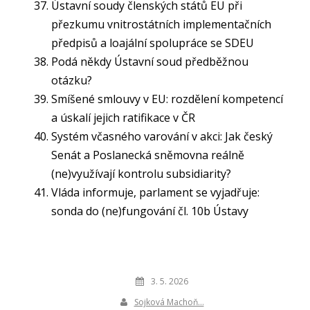
Ústavní soudy členských států EU při
přezkumu vnitrostátních implementačních
předpisů a loajální spolupráce se SDEU
Podá někdy Ústavní soud předběžnou
otázku?
Smíšené smlouvy v EU: rozdělení kompetencí
a úskalí jejich ratifikace v ČR
Systém včasného varování v akci: Jak český
Senát a Poslanecká sněmovna reálně
(ne)využívají kontrolu subsidiarity?
Vláda informuje, parlament se vyjadřuje:
sonda do (ne)fungování čl. 10b Ústavy
3. 5. 2026
Sojková Machoň…