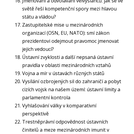
Jmenování a odvolávání velvyslanců: jak se ve
světě řeší kompetenční spory mezi hlavou
státu a vládou?
Zastupitelské mise u mezinárodních
organizací (OSN, EU, NATO): smí zákon
prezidentovi odejmout pravomoc jmenovat
jejich vedoucí?
Ústavní zvyklosti a další nepsaná ústavní
pravidla v oblasti mezinárodních vztahů
Vojna a mír v ústavách různých států
Vysílání ozbrojených sil do zahraničí a pobyt
cizích vojsk na našem území: ústavní limity a
parlamentní kontrola
Vyhlašování války v komparativní
perspektivě
Trestněprávní odpovědnost ústavních
činitelů a meze mezinárodních imunit v