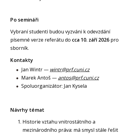
Po semináři
Vybraní studenti budou vyzváni k odevzdání
písemné verze referátu do
cca 10. září 2026
pro
sborník.
Kontakty
Jan Wintr —
wintr@prf.cuni.cz
Marek Antoš —
antos@prf.cuni.cz
Spoluorganizátor: Jan Kysela
Návrhy témat
Historie vztahu vnitrostátního a
mezinárodního práva: má smysl stále řešit