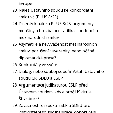
Evropě
Nález Ústavního soudu ke konkordátní
smlouvě (Pl. ÚS 8/25)
Disenty k nálezu Pl. ÚS 8/25: argumenty
menšiny a hrozba pro ratifikaci budoucích
mezinárodních smluv
Asymetrie a nevyváženost mezinárodních
smluv: porušení suverenity, nebo běžná
diplomatická praxe?
Konkordáty ve světě
Dialog, nebo souboj soudů? Vztah Ústavního
soudu ČR, SDEU a ESLP
Argumentace judikaturou ESLP před
Ústavním soudem: kdy a proč ÚS cituje
Štrasburk?
Závaznost rozsudků ESLP a SDEU pro
vnitrostátní soudy: inspirace, doporučení,