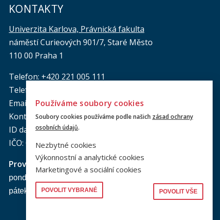
KONTAKTY
Univerzita Karlova, Právnická fakulta
náměstí Curieových 901/7, Staré Město
110 00 Praha 1
Telefon: +420 221 005 111
Telefon podatelna:
+420 221 005 264
Používáme soubory cookies
Email podatelna: podatelna@prf.cuni.cz
Kontakt pro média: komunikace@prf.cuni.cz
Soubory cookies používáme podle našich
zásad ochrany
osobních údajů
.
ID datové schránky: piyj9b4
IČO: 00216208
Nezbytné cookies
Výkonnostní a analytické cookies
Provozní doba
podatelny PF UK
:
Marketingové a sociální cookies
pondělí až čtvrtek: od 9.00 do 16.00 hod.
POVOLIT VYBRANÉ
pátek: od 9.00 do 15.00 hod.
POVOLIT VŠE