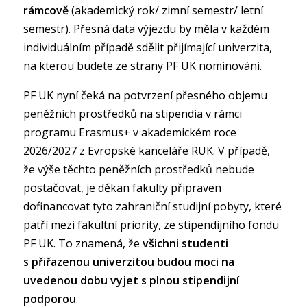
rámcově
(akademický rok/ zimní semestr/ letní
semestr). Přesná data výjezdu by měla v každém
individuálním případě sdělit přijímající univerzita,
na kterou budete ze strany PF UK nominováni.
PF UK nyní čeká na potvrzení přesného objemu
peněžních prostředků na stipendia v rámci
programu Erasmus+ v akademickém roce
2026/2027 z Evropské kanceláře RUK. V případě,
že výše těchto peněžních prostředků nebude
postačovat, je děkan fakulty připraven
dofinancovat tyto zahraniční studijní pobyty, které
patří mezi fakultní priority, ze stipendijního fondu
PF UK. To znamená, že
všichni studenti
s přiřazenou univerzitou budou moci na
uvedenou dobu vyjet s plnou stipendijní
podporou
.