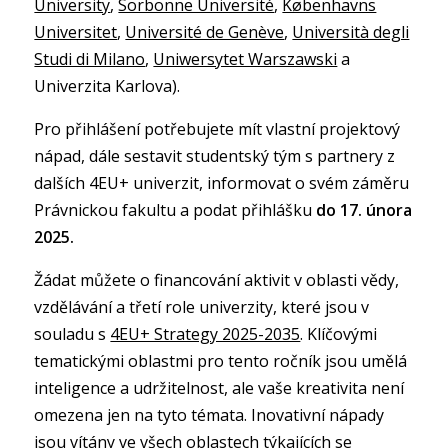
University
,
Sorbonne Université
,
Københavns
Universitet
,
Université de Genève
,
Università degli
Studi di Milano
,
Uniwersytet Warszawski
a
Univerzita Karlova).
Pro přihlášení potřebujete mít vlastní projektový
nápad, dále sestavit studentský tým s partnery z
dalších 4EU+ univerzit, informovat o svém záměru
Právnickou fakultu a podat přihlášku
do 17. února
2025.
Žádat můžete o financování aktivit v oblasti vědy,
vzdělávání a třetí role univerzity, které jsou v
souladu s
4EU+ Strategy 2025-2035
. Klíčovými
tematickými oblastmi pro tento ročník jsou umělá
inteligence a udržitelnost, ale vaše kreativita není
omezena jen na tyto témata. Inovativní nápady
jsou vítány ve všech oblastech týkajících se