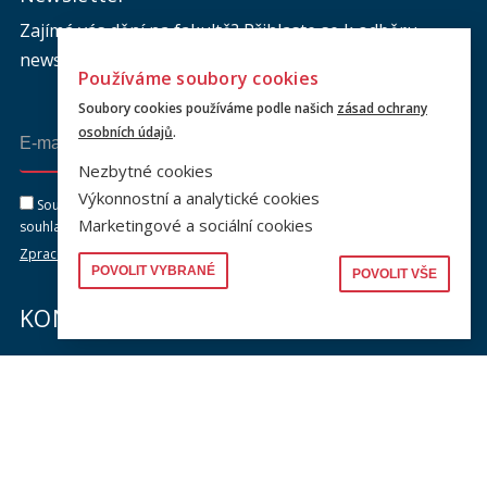
Zajímá vás dění na fakultě? Přihlaste se k odběru
newsletteru a buďte s námi v kontaktu.
Používáme soubory cookies
Soubory cookies používáme podle našich
zásad ochrany
osobních údajů
.
Odeslat
Nezbytné cookies
Výkonnostní a analytické cookies
Souhlasím se zasíláním newsletteru na výše uvedenou adresu a
Marketingové a sociální cookies
souhlasím se zpracováním osobních údajů dle dokumentu níže.
Zpracování osobních údajů
POVOLIT VYBRANÉ
POVOLIT VŠE
KONTAKTY
Univerzita Karlova, Právnická fakulta
náměstí Curieových 901/7, Staré Město
110 00 Praha 1
Telefon: +420 221 005 111