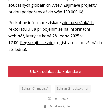
současných globálních výzev. Zajímavé projekty
budou podpořeny až do výše 150 000 Kč.
Podrobné informace získáte
zde na stránkách
rektorátu UK
a připojením se na
informační
webinář
, který se koná
28. ledna 2025 v
17:00
.
Registrujte se zde
(registrace je otevřená do
26. ledna).
Uložit událost do kalendáře
Zahraničí - magistři
Zahraničí - doktorandi
10. 1. 2025
Dimelisová, Eleni