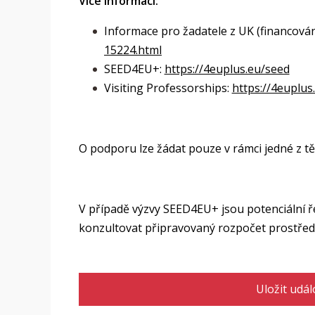
Více informací:
Informace pro žadatele z UK (financování
15224.html
SEED4EU+:
https://4euplus.eu/seed
Visiting Professorships:
https://4euplus
O podporu lze žádat pouze v rámci jedné z t
V případě výzvy SEED4EU+ jsou potenciální ř
konzultovat připravovaný rozpočet prostřed
Uložit udál