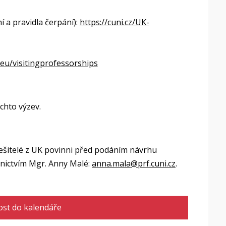
 a pravidla čerpání):
https://cuni.cz/UK-
.eu/visitingprofessorships
ěchto výzev.
ešitelé z UK povinni před podáním návrhu
nictvím Mgr. Anny Malé:
anna.mala@prf.cuni.cz
.
ost do kalendáře