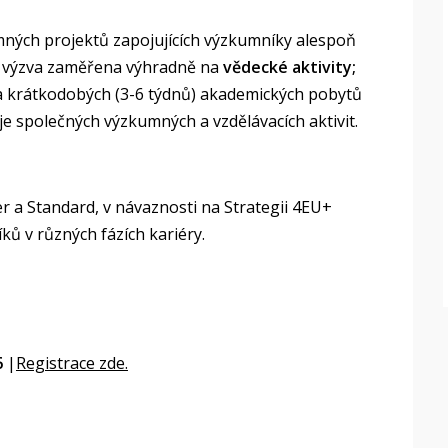
ých projektů zapojujících výzkumníky alespoň
je výzva zaměřena výhradně na
vědecké aktivity;
 krátkodobých (3-6 týdnů) akademických pobytů
je společných výzkumných a vzdělávacích aktivit.
er a Standard, v návaznosti na Strategii 4EU+
ů v různých fázích kariéry.
6
|
Registrace zde.