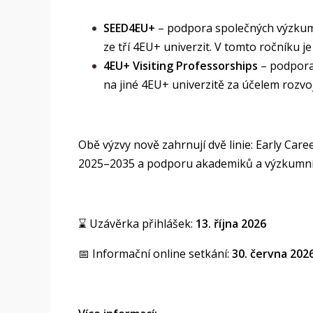
SEED4EU+
– podpora společných výzkumn
ze tří 4EU+ univerzit. V tomto ročníku 
4EU+ Visiting Professorships
– podpora
na jiné 4EU+ univerzitě za účelem rozvo
Obě výzvy nově zahrnují dvě linie: Early Care
2025–2035 a podporu akademiků a výzkumník
⌛ Uzávěrka přihlášek:
13. října 2026
📅 Informační online setkání:
30. června 202