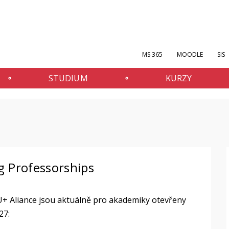
MS 365
MOODLE
SIS
STUDIUM
KURZY
g Professorships
U+ Aliance jsou aktuálně pro akademiky otevřeny
27: