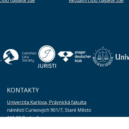
číslo najdete zde
Aktuální číslo najdete zde
KONTAKTY
Univerzita Karlova, Právnická fakulta
náměstí Curieových 901/7, Staré Město
110 00 Praha 1