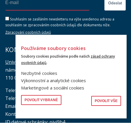
Odeslat
Souhlasím se zasíláním newsletteru na výše uvedenou adresu a
souhlasím se zpracováním osobních údajů dle dokumentu níže.
Zpracování osobních údajů
Používáme soubory cookies
KONTAKTY
Soubory cookies používáme podle našich
zásad ochrany
Univerzita Karlova, Právnická fakulta
osobních údajů
.
náměstí Curieových 901/7, Staré Město
Nezbytné cookies
110 00 Praha 1
Výkonnostní a analytické cookies
Marketingové a sociální cookies
Telefon: +420 221 005 111
Telefon podatelna:
+420 221 005 264
POVOLIT VYBRANÉ
POVOLIT VŠE
Email podatelna: podatelna@prf.cuni.cz
Kontakt pro média: komunikace@prf.cuni.cz
ID datové schránky: piyj9b4
IČO: 00216208