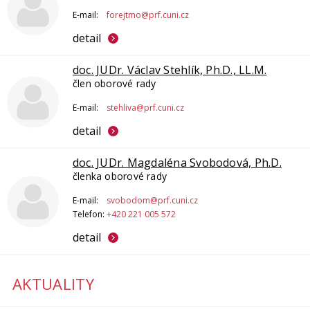
E-mail:
forejtmo@prf.cuni.cz
detail
doc. JUDr. Václav Stehlík, Ph.D., LL.M.
člen oborové rady
E-mail:
stehliva@prf.cuni.cz
detail
doc. JUDr. Magdaléna Svobodová, Ph.D.
členka oborové rady
E-mail:
svobodom@prf.cuni.cz
Telefon:
+420 221 005 572
detail
AKTUALITY