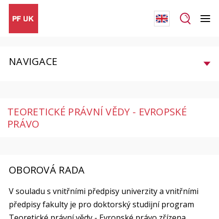
NAVIGACE
TEORETICKÉ PRÁVNÍ VĚDY - EVROPSKÉ
PRÁVO
OBOROVÁ RADA
V souladu s vnitřními předpisy univerzity a vnitřními
předpisy fakulty je pro doktorský studijní program
Teoretické právní vědy - Evropské právo zřízena