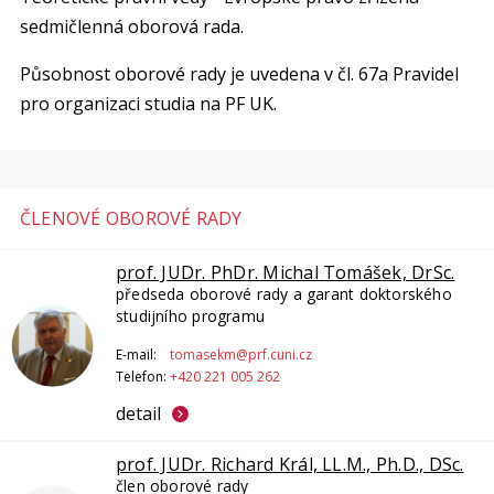
sedmičlenná oborová rada.
Působnost oborové rady je uvedena v čl. 67a Pravidel
pro organizaci studia na PF UK.
ČLENOVÉ OBOROVÉ RADY
prof. JUDr. PhDr. Michal Tomášek, DrSc.
předseda oborové rady a garant doktorského
studijního programu
E-mail:
tomasekm@prf.cuni.cz
Telefon:
+420 221 005 262
detail
prof. JUDr. Richard Král, LL.M., Ph.D., DSc.
člen oborové rady