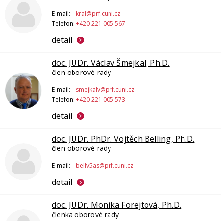
E-mail:
kral@prf.cuni.cz
Telefon:
+420 221 005 567
detail
doc. JUDr. Václav Šmejkal, Ph.D.
člen oborové rady
E-mail:
smejkalv@prf.cuni.cz
Telefon:
+420 221 005 573
detail
doc. JUDr. PhDr. Vojtěch Belling, Ph.D.
člen oborové rady
E-mail:
bellv5as@prf.cuni.cz
detail
doc. JUDr. Monika Forejtová, Ph.D.
členka oborové rady