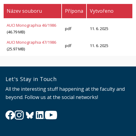
Název souboru
Přípona
Vytvořeno
AUCI Monographia 46/1986
pdf
11. 6. 2025
(46.79 MB)
AUCI Monographia 47/1986
pdf
11. 6. 2025
(25.97 MB)
Let's Stay in Touch
All the interesting stuff happening at the faculty and
beyond. Follow us at the social networks!