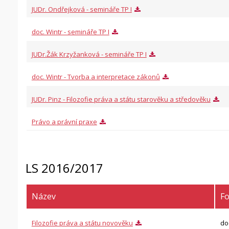
JUDr. Ondřejková - semináře TP I
doc. Wintr - semináře TP I
JUDr.Žák Krzyžanková - semináře TP I
doc. Wintr - Tvorba a interpretace zákonů
JUDr. Pinz - Filozofie práva a státu starověku a středověku
Právo a právní praxe
LS 2016/2017
Název
F
Filozofie práva a státu novověku
do