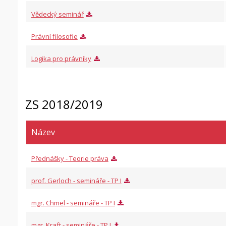
Vědecký seminář
Právní filosofie
Logika pro právníky
ZS 2018/2019
Název
Přednášky - Teorie práva
prof. Gerloch - semináře - TP I
mgr. Chmel - semináře - TP I
mgr. Kraft - semináře - TP I