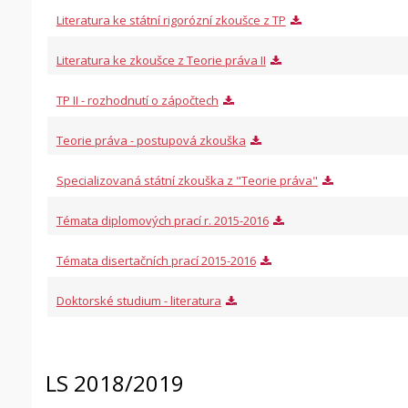
Literatura ke státní rigorózní zkoušce z TP
Literatura ke zkoušce z Teorie práva II
TP II - rozhodnutí o zápočtech
Teorie práva - postupová zkouška
Specializovaná státní zkouška z "Teorie práva"
Témata diplomových prací r. 2015-2016
Témata disertačních prací 2015-2016
Doktorské studium - literatura
LS 2018/2019