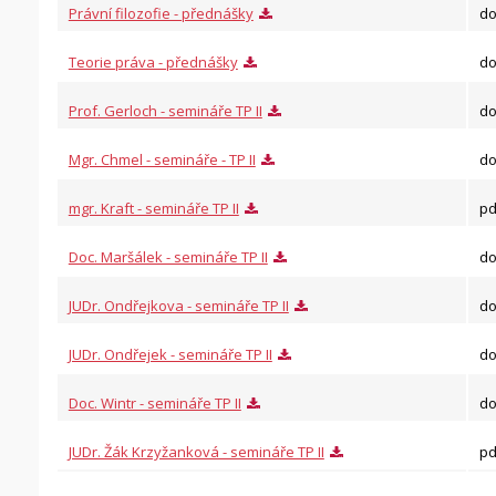
Právní filozofie - přednášky
do
Teorie práva - přednášky
do
Prof. Gerloch - semináře TP II
do
Mgr. Chmel - semináře - TP II
do
mgr. Kraft - semináře TP II
pd
Doc. Maršálek - semináře TP II
do
JUDr. Ondřejkova - semináře TP II
do
JUDr. Ondřejek - semináře TP II
do
Doc. Wintr - semináře TP II
do
JUDr. Žák Krzyžanková - semináře TP II
pd