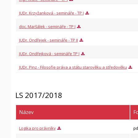
JUDr. Krzyžanková - semináře - TP I
doc. Maršálek - semináře - TP I
JUDr. Ondřejek - semináře - TP II
JUDr. Ondřejková - semináře TP I
JUDr. Pinz - Filosofie práva a státu starověku a středověku
LS 2017/2018
Název
F
Logika pro právníky
pd