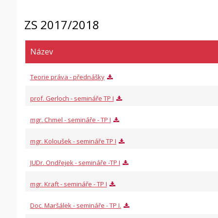
ZS 2017/2018
Název
Teorie práva - přednášky
prof. Gerloch - semináře TP I
mgr. Chmel - semináře - TP I
mgr. Koloušek - semináře TP I
JUDr. Ondřejek - semináře -TP I
mgr. Kraft - semináře - TP I
Doc. Maršálek - semináře - TP I.