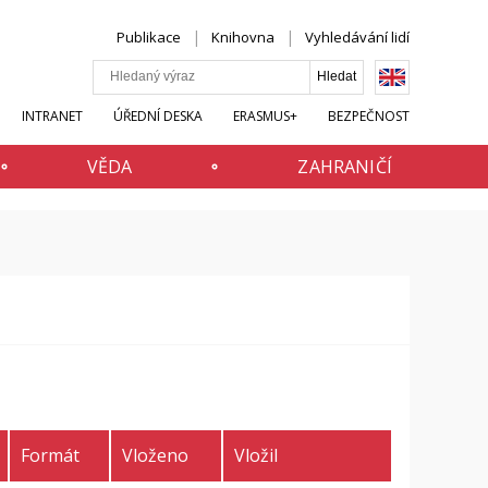
Publikace
Knihovna
Vyhledávání lidí
INTRANET
ÚŘEDNÍ DESKA
ERASMUS+
BEZPEČNOST
VĚDA
ZAHRANIČÍ
Formát
Vloženo
Vložil