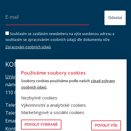
Odeslat
Souhlasím se zasíláním newsletteru na výše uvedenou adresu a
souhlasím se zpracováním osobních údajů dle dokumentu níže.
Zpracování osobních údajů
KONTAKTY
Používáme soubory cookies
Univerzita Karlova, Právnická fakulta
Soubory cookies používáme podle našich
zásad ochrany
náměstí Curieových 901/7, Staré Město
osobních údajů
.
110 00 Praha 1
Nezbytné cookies
Telefon: +420 221 005 111
Výkonnostní a analytické cookies
Marketingové a sociální cookies
Telefon podatelna:
+420 221 005 264
Email podatelna: podatelna@prf.cuni.cz
POVOLIT VYBRANÉ
POVOLIT VŠE
Kontakt pro média: komunikace@prf.cuni.cz