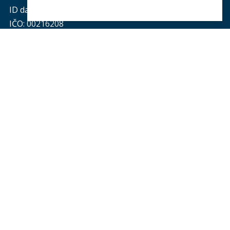
ID datové schránky: piyj9b4
IČO: 00216208
Provozní doba
podatelny PF UK
:
pondělí až čtvrtek: od 9.00 do 16.00 hod.
pátek: od 9.00 do 15.00 hod.