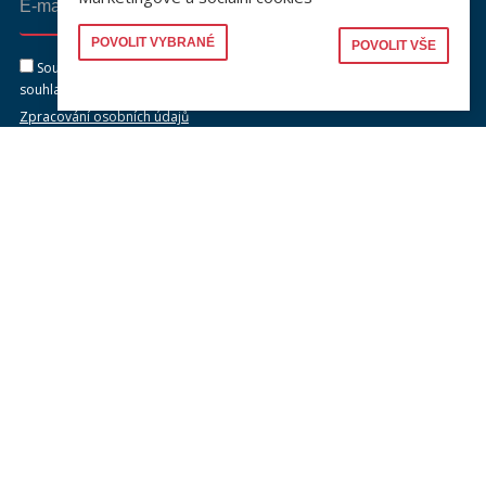
Odeslat
POVOLIT VYBRANÉ
POVOLIT VŠE
Souhlasím se zasíláním newsletteru na výše uvedenou adresu a
souhlasím se zpracováním osobních údajů dle dokumentu níže.
Zpracování osobních údajů
KONTAKTY
Univerzita Karlova, Právnická fakulta
náměstí Curieových 901/7, Staré Město
110 00 Praha 1
Telefon: +420 221 005 111
Telefon podatelna:
+420 221 005 264
Email podatelna: podatelna@prf.cuni.cz
Kontakt pro média: komunikace@prf.cuni.cz
ID datové schránky: piyj9b4
IČO: 00216208