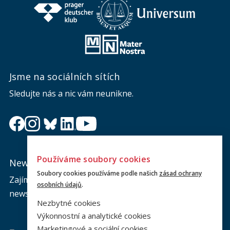
Jsme na sociálních sítích
Sledujte nás a nic vám neunikne.
Používáme soubory cookies
Newsletter
Soubory cookies používáme podle našich
zásad ochrany
Zajímá vás dění na fakultě? Přihlaste se k odběru
osobních údajů
.
newsletteru a buďte s námi v kontaktu.
Nezbytné cookies
Výkonnostní a analytické cookies
Marketingové a sociální cookies