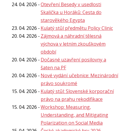
24. 04. 2026
Otevření Besedy v usedlosti
Skalička u Horáků: Cesta do
starověkého Egypta
23. 04. 2026
Kulatý stůl předmětu Policy Clinic
20. 04. 2026
Zájmová a náhradní tělesná
výchova v letním zkouškovém
období
20. 04. 2026
Dočasné uzavření posilovny a
šaten na PF
20. 04. 2026
Nové vydání učebnice: Mezinárodní
právo soukromé
15. 04. 2026
Kulatý stůl: Slovenské korporační
právo na prahu rekodifikace
15. 04. 2026
Workshop: Measuring,
Understanding, and Mitigating
Polarization on Social Media
15. 04. 2026
České akademické hry 2026