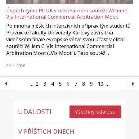
Úspěch týmu PF UK v mezinárodní soutěži Willem C.
Vis International Commercial Arbitration Moot
Po mnoha měsících intenzivních příprav tým studentů
Právnické fakulty Univerzity Karlovy završil na
vídeňském finále evropské větve svou účast v elitní
soutěži Willem C. Vis International Commercial
Arbitration Moot („Vis Moot“). Tato soutěž…
20. 4. 2026
…
2
3
4
5
6
7
8
9
10
…
UDÁLOSTI
Všechny události
V PŘÍŠTÍCH DNECH