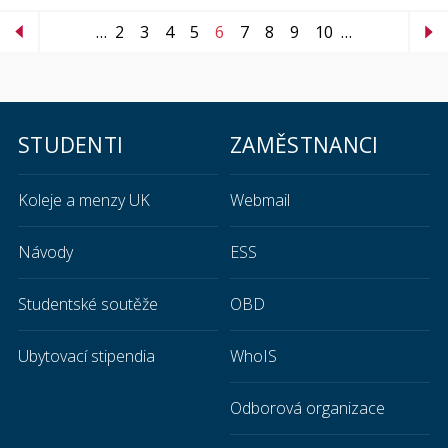
…
2
3
4
5
6
7
8
9
10
…
STUDENTI
ZAMĚSTNANCI
Koleje a menzy UK
Webmail
Návody
ESS
Studentské soutěže
OBD
Ubytovací stipendia
WhoIS
Odborová organizace