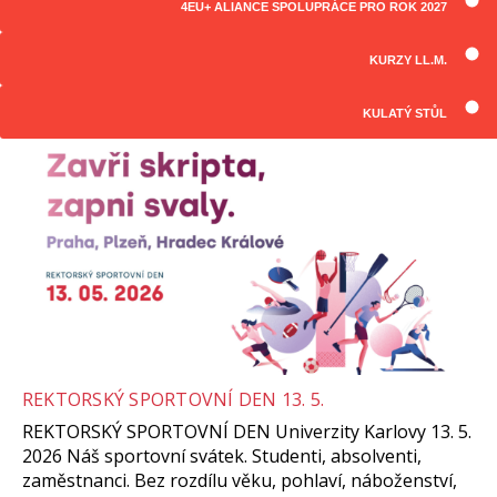
4EU+ ALIANCE SPOLUPRÁCE PRO ROK 2027
ČLÁNKY
Všechny články
KURZY LL.M.
KULATÝ STŮL
REKTORSKÝ SPORTOVNÍ DEN 13. 5.
REKTORSKÝ SPORTOVNÍ DEN Univerzity Karlovy 13. 5.
2026 Náš sportovní svátek. Studenti, absolventi,
zaměstnanci. Bez rozdílu věku, pohlaví, náboženství,