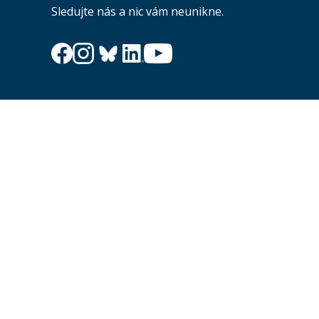
Sledujte nás a nic vám neunikne.
Newsletter
Zajímá vás dění na fakultě? Přihlaste se k odběru
newsletteru a buďte s námi v kontaktu.
Odesl
Souhlasím se zasíláním newsletteru na výše uvedenou adresu a
souhlasím se zpracováním osobních údajů dle dokumentu níže.
Zpracování osobních údajů