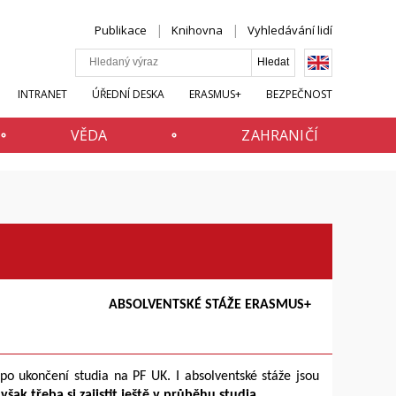
Publikace
Knihovna
Vyhledávání lidí
INTRANET
ÚŘEDNÍ DESKA
ERASMUS+
BEZPEČNOST
VĚDA
ZAHRANIČÍ
ABSOLVENTSKÉ STÁŽE ERASMUS+
o ukončení studia na PF UK. I absolventské stáže jsou
však třeba si zajistit ještě v průběhu studia.