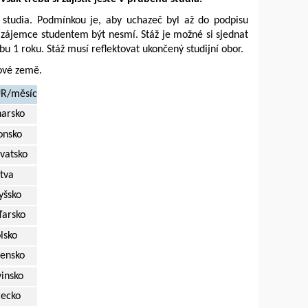
 studia. Podmínkou je, aby uchazeč byl až do podpisu
 zájemce studentem být nesmí. Stáž je možné si sjednat
u 1 roku. Stáž musí reflektovat ukončený studijní obor.
lové země.
UR/měsíc
harsko
onsko
vatsko
itva
yšsko
arsko
lsko
vensko
vinsko
recko