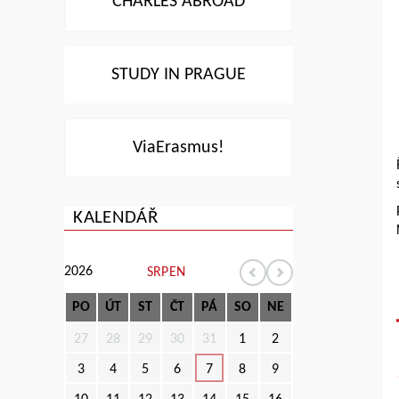
CHARLES ABROAD
STUDY IN PRAGUE
ViaErasmus!
KALENDÁŘ
2026
SRPEN
PO
ÚT
ST
ČT
PÁ
SO
NE
27
28
29
30
31
1
2
3
4
5
6
7
8
9