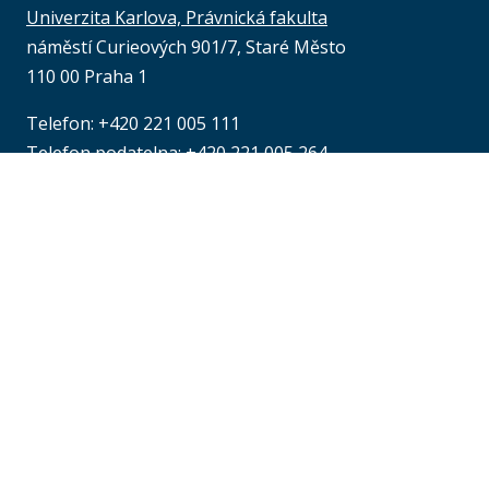
Univerzita Karlova, Právnická fakulta
náměstí Curieových 901/7, Staré Město
110 00 Praha 1
Telefon: +420 221 005 111
Telefon podatelna:
+420 221 005 264
Email podatelna: podatelna@prf.cuni.cz
Kontakt pro média: komunikace@prf.cuni.cz
ID datové schránky: piyj9b4
IČO: 00216208
Provozní doba
podatelny PF UK
:
at
pondělí až čtvrtek: od 9.00 do 16.00 hod.
pátek: od 9.00 do 15.00 hod.