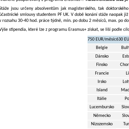
Stáže jsou určeny absolventům jak magisterského, tak doktorského
účastnické smlouvy studentem PF UK. V době konání stáže naopak již
v rozsahu 30-40 hod. práce týdně, min. po dobu 2 měsíců, max. po dob
Výše stipendia, které lze z programu Erasmus+ získat, se liší podle cí
750 EUR/měsíc
630 E
Belgie
Bul
Dánsko
Est
Finsko
Chor
Francie
L
Irsko
Lot
Island
Maď
Itálie
Po
Lucembursko
Slo
Německo
Slo
Nizozemsko
Tu