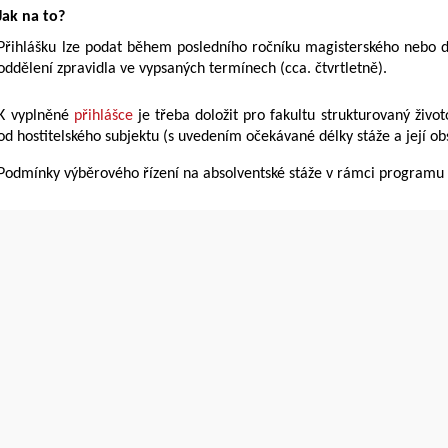
Jak na to?
Přihlášku lze podat během posledního ročníku magisterského nebo d
oddělení zpravidla ve vypsaných termínech (cca. čtvrtletně).
K vyplněné
přihlášce
je třeba doložit pro fakultu strukturovaný život
od hostitelského subjektu (s uvedením očekávané délky stáže a její o
Podmínky výběrového řízení na absolventské stáže v rámci program