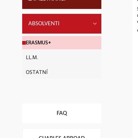
ABSOLVENTI
ERASMUS+
LL.M.
OSTATNÍ
FAQ