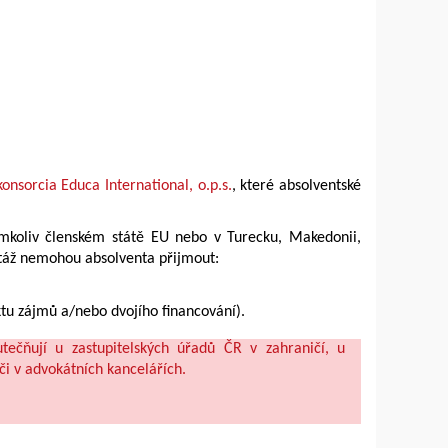
onsorcia Educa International, o.p.s.
, které absolventské
erémkoliv členském státě EU nebo v
Turecku, Makedonii,
u stáž nemohou absolventa přijmout:
tu zájmů a/nebo dvojího financování).
utečňují u zastupitelských úřadů ČR v zahraničí, u
či v advokátních kancelářích.