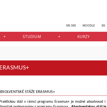
MS 365
MOODLE
SIS
STUDIUM
KURZY
ERASMUS+
BSOLVENTSKÉ STÁŽE ERASMUS+
Praktickou stáž v rámci programu Erasmus+ je možné absolvovat i p
finančně podporovány z programu Erasmus+.
Absolventskou stáž je 