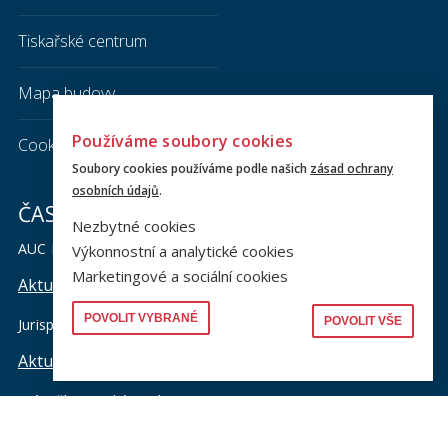
Tiskařské centrum
Mapa budovy
Používáme soubory cookies
Cookies
Soubory cookies používáme podle našich
zásad ochrany
osobních údajů
.
ČASOPISY
Nezbytné cookies
AUC Iuridica
Výkonnostní a analytické cookies
Marketingové a sociální cookies
Aktuální číslo najdete zde
POVOLIT VYBRANÉ
POVOLIT VŠE
Jurisprudence
Aktuální číslo najdete zde
Právněhistorické studie
Aktuální číslo najdete zde