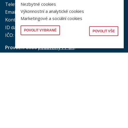
Telefon podatelna:
+420 221 005 264
Nezbytné cookies
Výkonnostní a analytické cookies
Email podatelna: podatelna@prf.cuni.cz
Marketingové a sociální cookies
Kontakt pro média: komunikace@prf.cuni.cz
ID datové schránky: piyj9b4
POVOLIT VYBRANÉ
POVOLIT VŠE
IČO: 00216208
Provozní doba
podatelny PF UK
:
pondělí až čtvrtek: od 9.00 do 16.00 hod.
pátek: od 9.00 do 15.00 hod.