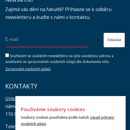
Zajímá vás dění na fakultě? Přihlaste se k odběru
newsletteru a buďte s námi v kontaktu.
Odeslat
Souhlasím se zasíláním newsletteru na výše uvedenou adresu a
souhlasím se zpracováním osobních údajů dle dokumentu níže.
Zpracování osobních údajů
KONTAKTY
Univerzita Karlova, Právnická fakulta
náměstí Curieových 901/7, Staré Město
Používáme soubory cookies
110 00 Praha 1
Soubory cookies používáme podle našich
zásad ochrany
osobních údajů
.
Telefon: +420 221 005 111