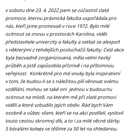
v sobotu dne 23. 4. 2022 jsem se zúčastnil zlaté
promoce, kterou právnická fakulta uspořádala pro
nás, kteří jsme promovali v roce 1972. Bylo milé
ocitnout se znovu v prostorách Karolina, vidět
představitele univerzity a fakulty a setkat se alespoň
s některými z tehdejších posluchačů fakulty. Celá akce
byla bezvadně zorganizovaná, měla velmi hezký
průběh a jistě zapůsobila příznivě i na přítomnou
veřejnost. Konkrétně pro mé vnuky byla inspirativní
v tom, že budou-li se s náležitou pílí věnovat svému
vzdělání, mohou se také oni jednou v budoucnu
ocitnout na místě, na kterém mě při zlaté promoci
viděli a které vzbudilo jejich obdiv. Rád bych Vám
osobně a vůbec všem, kteří se na akci podíleli, vyslovil
touto cestou skromný dík, a to i za milé věcné dárky.
S bývalými kolegy se těšíme za 50 let na shledanou.