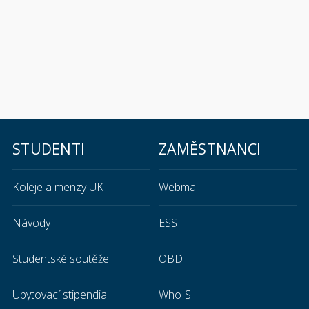
Aktivní útočník
Držte se základního pravidla
UTEČ – SCHOVEJ SE –
BOJUJ!
STUDENTI
ZAMĚSTNANCI
Vaší prioritou je vaše osobní bezpečnost.
Pokud je to možné, utečte.
Koleje a menzy UK
Webmail
Pokud nejde utéct, skryjte se a připravte se na boj.
Jakmile jste mimo přímé nebezpečí,
volejte nebo pište
Návody
ESS
na číslo 158
.
Dávejte jasné instrukce ostatním, aby se dostali do
Studentské soutěže
OBD
bezpečí.
Ubytovací stipendia
WhoIS