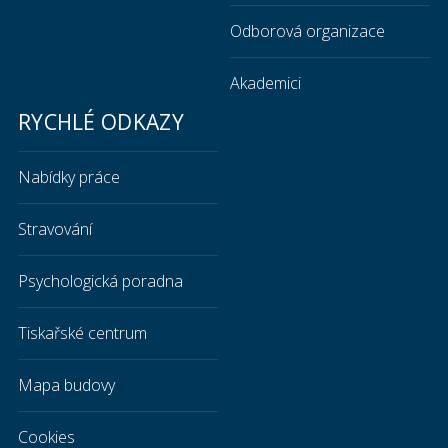
Odborová organizace
Akademici
RYCHLÉ ODKAZY
Fyzické napadení
Nabídky práce
Utečte do bezpečí, neeskalujte situaci.
Volejte Policii ČR na číslo 158.
Stravování
Snažte se, aby se do konfliktu nedostal nikdo další.
Psychologická poradna
Pokud je to možné, informujte ostrahu/vrátnici.
Tiskařské centrum
Mapa budovy
Cookies