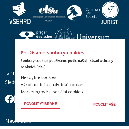
Osoba v psychotickém stavu nebo pod vlivem drog
Neprovokujte ji a mluvte klidně.
Pokud není agresivní,
volejte zdravotnickou
záchrannou službu
(155).
Pokud je agresivní, dostaňte se do bezpečí
a
volejte Policii ČR
(158).
Používáme soubory cookies
Soubory cookies používáme podle našich
zásad ochrany
osobních údajů
.
Jsme na sociálních sítích
Nezbytné cookies
Sledujte nás a nic vám neunikne.
Výkonnostní a analytické cookies
Marketingové a sociální cookies
POVOLIT VYBRANÉ
POVOLIT VŠE
Obtěžování po sociálních sítích, e-mailech nebo SMS
Neodpovídejte.
Newsletter
Uložte si důkazy (screenshoty, printscreeny).