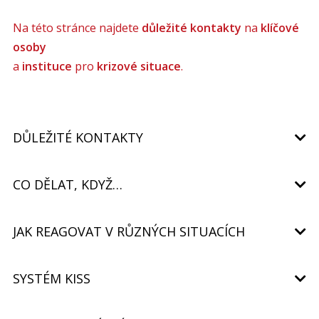
Na této stránce najdete
důležité kontakty
na
klíčové
osoby
a
instituce
pro
krizové situace
.
DŮLEŽITÉ KONTAKTY
Tísňová volání
CO DĚLAT, KDYŽ…
150 Hasiči
155 Záchranná služba
Co dělat při bezpečnostním incidentu
JAK REAGOVAT V RŮZNÝCH SITUACÍCH
158 Policie
Jednejte samostatně!
Pokud jde o vážný incident,
112 Jednotné evropské číslo tísňového volání
neváhejte a okamžitě
volejte číslo 158
.
SYSTÉM KISS
Dostaňte se z dosahu nebezpečí.
Vždy se snažte
Aplikace Záchranka
dostat do bezpečného prostoru.