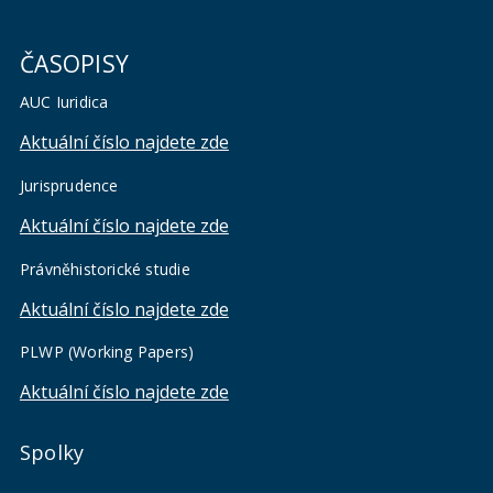
ČASOPISY
Výhružný telefonát
Nikdy nezavěšujte, snažte se volajícího udržet na lince.
AUC Iuridica
Zapište si detaily hovoru a telefonní číslo, pokud je
Aktuální číslo najdete zde
viditelné.
Volejte linku bezpečnostního odboru RUK
+ 420 771
Jurisprudence
275 564
,
Aktuální číslo najdete zde
bezpečnostního koordinátora PF UK, vedení PF UK
.
Právněhistorické studie
O případné evakuaci prostor rozhodne policie.
Aktuální číslo najdete zde
PLWP (Working Papers)
Aktuální číslo najdete zde
Spolky