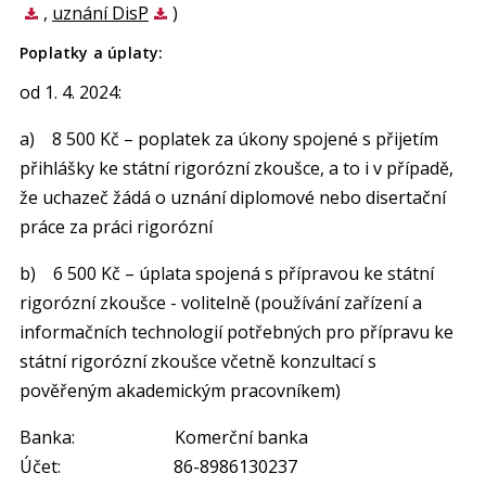
,
uznání DisP
)
Poplatky a úplaty:
od 1. 4. 2024:
a) 8 500 Kč – poplatek za úkony spojené s přijetím
přihlášky ke státní rigorózní zkoušce, a to i v případě,
že uchazeč žádá o uznání diplomové nebo disertační
práce za práci rigorózní
b) 6 500 Kč – úplata spojená s přípravou ke státní
rigorózní zkoušce - volitelně (používání zařízení a
informačních technologií potřebných pro přípravu ke
státní rigorózní zkoušce včetně konzultací s
pověřeným akademickým pracovníkem)
Banka: Komerční banka
Účet: 86-8986130237