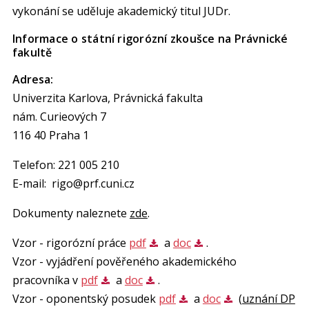
vykonání se uděluje akademický titul JUDr.
Informace o státní rigorózní zkoušce na Právnické
fakultě
Adresa:
Univerzita Karlova, Právnická fakulta
nám. Curieových 7
116 40 Praha 1
Telefon: 221 005 210
E-mail: rigo@prf.cuni.cz
Dokumenty naleznete
zde
.
Vzor - rigorózní práce
pdf
a
doc
.
Vzor - vyjádření pověřeného akademického
pracovníka v
pdf
a
doc
.
Vzor - oponentský posudek
pdf
a
doc
(
uznání DP