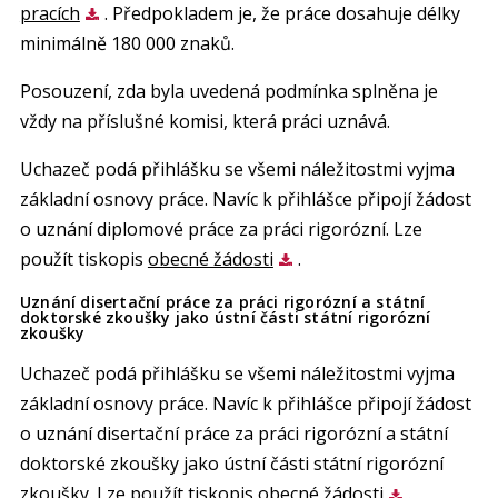
pracích
. Předpokladem je, že práce dosahuje délky
minimálně 180 000 znaků.
Posouzení, zda byla uvedená podmínka splněna je
vždy na příslušné komisi, která práci uznává.
Uchazeč podá přihlášku se všemi náležitostmi vyjma
základní osnovy práce. Navíc k přihlášce připojí žádost
o uznání diplomové práce za práci rigorózní. Lze
použít tiskopis
obecné žádosti
.
Uznání disertační práce za práci rigorózní a státní
doktorské zkoušky jako ústní části státní rigorózní
zkoušky
Uchazeč podá přihlášku se všemi náležitostmi vyjma
základní osnovy práce. Navíc k přihlášce připojí žádost
o uznání disertační práce za práci rigorózní a státní
doktorské zkoušky jako ústní části státní rigorózní
zkoušky. Lze použít tiskopis
obecné žádosti
.