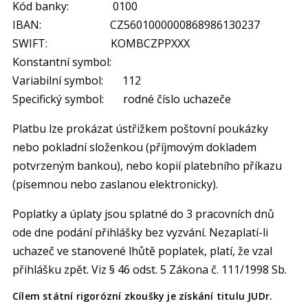
Kód banky: 0100
IBAN: CZ5601000000868986130237
SWIFT: KOMBCZPPXXX
Konstantní symbol:
Variabilní symbol: 112
Specifický symbol: rodné číslo uchazeče
Platbu lze prokázat ústřižkem poštovní poukázky
nebo pokladní složenkou (příjmovým dokladem
potvrzeným bankou), nebo kopií platebního příkazu
(písemnou nebo zaslanou elektronicky).
Poplatky a úplaty jsou splatné do 3 pracovních dnů
ode dne podání přihlášky bez vyzvání. Nezaplatí-li
uchazeč ve stanovené lhůtě poplatek, platí, že vzal
přihlášku zpět. Viz § 46 odst. 5 Zákona č. 111/1998 Sb.
Cílem státní rigorózní zkoušky je získání titulu JUDr.