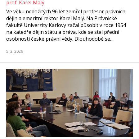
prof. Karel Malý
Ve věku nedožitých 96 let zemřel profesor právních
dějin a emeritní rektor Karel Malý. Na Právnické
fakultě Univerzity Karlovy začal působit v roce 1954
na katedře dějin státu a práva, kde se stal přední
osobností české právní vědy. Dlouhodobě se…
5. 3. 2026