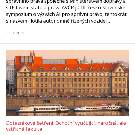
správního práva společně s Ministerstvem dopravy a
s Ústavem státu a práva AVČR již III. česko-slovenské
sympozium o výzvách AI pro správní právo, tentokrát
s názvem Flotila autonomně řízených vozidel…
12. 3. 2026
Dotazníkové šetření: Ochotní vyučující, náročná, ale
vstřícná fakulta