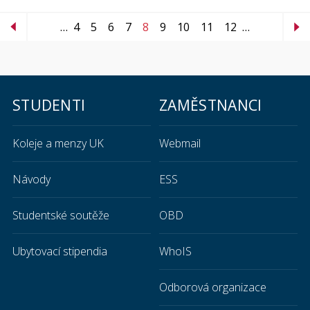
…
4
5
6
7
8
9
10
11
12
…
STUDENTI
ZAMĚSTNANCI
Koleje a menzy UK
Webmail
Návody
ESS
Studentské soutěže
OBD
Ubytovací stipendia
WhoIS
Odborová organizace