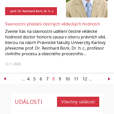
Slavnostní předání čestných vědeckých hodností
Zveme Vás na slavnostní udělení čestné vědecké
hodnosti doctor honoris causa v oboru právních věd,
kterou na návrh Právnické fakulty Univerzity Karlovy
převezme prof. Dr. Reinhard Bork, Dr. h. c., profesor
civilního procesu a obecného procesního…
12. 1. 2026
…
4
5
6
7
8
9
10
11
12
…
UDÁLOSTI
Všechny události