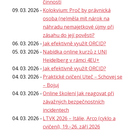
činnosti
09. 03. 2026
Kolokvium: Proč by právnická
osoba (ne)měla mít nárok na
náhradu nemajetkové újmy při
zásahu do její pověsti?
06. 03. 2026
Jak efektivně využít ORCID?
05. 03. 2026
Nabídka online kurzů z UNI
Heidelberg v rámci 4EU+
04. 03. 2026
Jak efektivně využít ORCID?
04. 03. 2026
Praktické cvičení Uteč – Schovej se
– Bojuj
04. 03. 2026
Online školení Jak reagovat při
závažných bezpečnostních
incidentech
04. 03. 2026
LTVK 2026 – Itálie, Arco (cyklo a
cvičení), 19.–26. září 2026