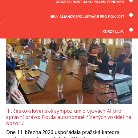
UDRŽITELNOST JAKO PRÁVNÍ FENOMÉN
ČLÁNKY
Všechny články
4EU+ ALIANCE SPOLUPRÁCE PRO ROK 2027
KURZY LL.M.
III. česko-slovenské sympozium o výzvách AI pro
správní právo: Flotila autonomně řízených vozidel na
obzoru!
Dne 11. března 2026 uspořádala pražská katedra