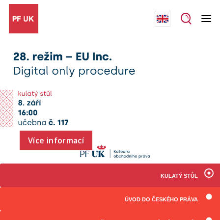
Více informací
KULATÝ STŮL
ÚVOD DO ČESKÉHO PRÁVA