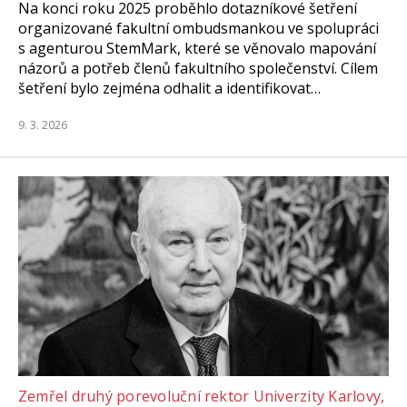
Na konci roku 2025 proběhlo dotazníkové šetření
organizované fakultní ombudsmankou ve spolupráci
s agenturou StemMark, které se věnovalo mapování
názorů a potřeb členů fakultního společenství. Cílem
šetření bylo zejména odhalit a identifikovat…
9. 3. 2026
Zemřel druhý porevoluční rektor Univerzity Karlovy,