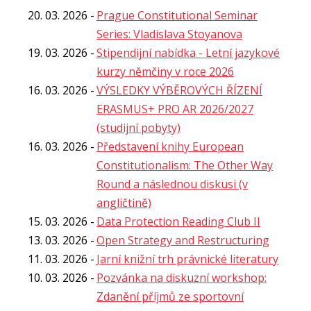
20. 03. 2026
Prague Constitutional Seminar
Series: Vladislava Stoyanova
19. 03. 2026
Stipendijní nabídka - Letní jazykové
kurzy němčiny v roce 2026
16. 03. 2026
VÝSLEDKY VÝBĚROVÝCH ŘÍZENÍ
ERASMUS+ PRO AR 2026/2027
(studijní pobyty)
16. 03. 2026
Představení knihy European
Constitutionalism: The Other Way
Round a následnou diskusi (v
angličtině)
15. 03. 2026
Data Protection Reading Club II
13. 03. 2026
Open Strategy and Restructuring
11. 03. 2026
Jarní knižní trh právnické literatury
10. 03. 2026
Pozvánka na diskuzní workshop:
Zdanění příjmů ze sportovní