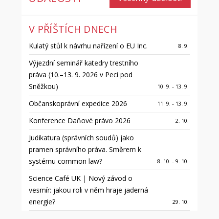
V PŘÍŠTÍCH DNECH
Kulatý stůl k návrhu nařízení o EU Inc.
8. 9.
Výjezdní seminář katedry trestního
práva (10.–13. 9. 2026 v Peci pod
Sněžkou)
10. 9. - 13. 9.
Občanskoprávní expedice 2026
11. 9. - 13. 9.
Konference Daňové právo 2026
2. 10.
Judikatura (správních soudů) jako
pramen správního práva. Směrem k
systému common law?
8. 10. - 9. 10.
Science Café UK | Nový závod o
vesmír: jakou roli v něm hraje jaderná
energie?
29. 10.