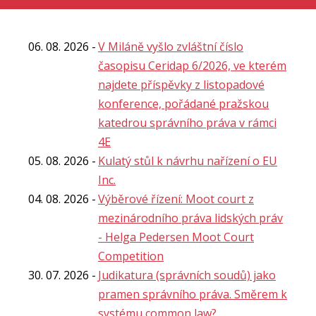
06. 08. 2026
V Miláně vyšlo zvláštní číslo
časopisu Ceridap 6/2026, ve kterém
najdete příspěvky z listopadové
konference, pořádané pražskou
katedrou správního práva v rámci
4E
05. 08. 2026
Kulatý stůl k návrhu nařízení o EU
Inc.
04. 08. 2026
Výběrové řízení: Moot court z
mezinárodního práva lidských práv
- Helga Pedersen Moot Court
Competition
30. 07. 2026
Judikatura (správních soudů) jako
pramen správního práva. Směrem k
systému common law?