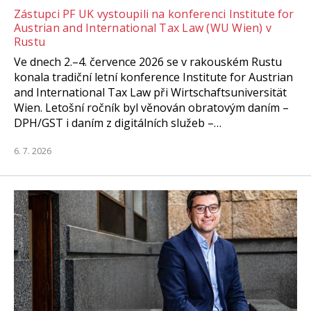
Zástupci PF UK vystoupili na konferenci Institute for
Austrian and International Tax Law (WU Wien) v
Rustu
Ve dnech 2.–4. července 2026 se v rakouském Rustu
konala tradiční letní konference Institute for Austrian
and International Tax Law při Wirtschaftsuniversität
Wien. Letošní ročník byl věnován obratovým daním –
DPH/GST i daním z digitálních služeb –…
6. 7. 2026