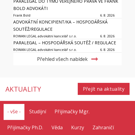
PARALEGAL DO TÝMU VEŘEJNÉHO PRÁVA VE FRANK
BOLD ADVOKÁTI
Frank Bold
6. 8. 2026
ADVOKÁTNÍ KONCIPIENT/KA – HOSPODÁŘSKÁ
SOUTĚŽ/REGULACE
ROWAN LEGAL advokátní kancelář s.r.o.
6. 8. 2026
PARALEGAL – HOSPODÁŘSKÁ SOUTĚŽ / REGULACE
ROWAN LEGAL advokátní kancelář s.r.o.
6. 8. 2026
Přehled všech nabídek
AKTUALITY
Přejít na aktuality
- vše -
Studijní
Přijímačky Mgr.
Přijímačky Ph.D.
Věda
Kurzy
Zahraničí