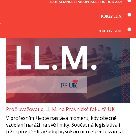
4EU+ ALIANCE SPOLUPRÁCE PRO ROK 2027
ČLÁNKY
Všechny články
KURZY LL.M.
KULATÝ STŮL
Proč uvažovat o LL.M. na Právnické fakultě UK
V profesním životě nastává moment, kdy obecné
vzdělání naráží na své limity. Současná legislativa i
tržní prostředí vyžadují vysokou míru specializace a