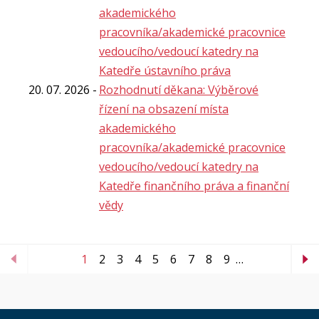
akademického
pracovníka/akademické pracovnice
vedoucího/vedoucí katedry na
Katedře ústavního práva
20. 07. 2026
Rozhodnutí děkana: Výběrové
řízení na obsazení místa
akademického
pracovníka/akademické pracovnice
vedoucího/vedoucí katedry na
Katedře finančního práva a finanční
vědy
1
2
3
4
5
6
7
8
9
…