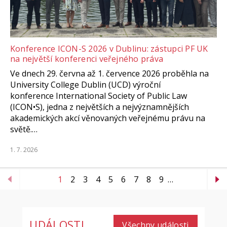
Konference ICON-S 2026 v Dublinu: zástupci PF UK
na největší konferenci veřejného práva
Ve dnech 29. června až 1. července 2026 proběhla na
University College Dublin (UCD) výroční
konference International Society of Public Law
(ICON•S), jedna z největších a nejvýznamnějších
akademických akcí věnovaných veřejnému právu na
světě.…
1. 7. 2026
1
2
3
4
5
6
7
8
9
…
UDÁLOSTI
Všechny události