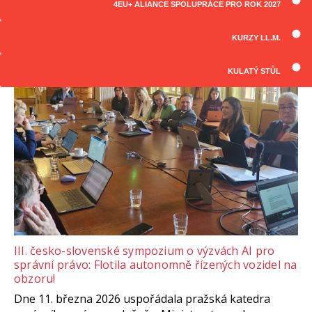
4EU+ ALIANCE SPOLUPRÁCE PRO ROK 2027
ČLÁNKY
Všechny články
KURZY LL.M.
KULATÝ STŮL
III. česko-slovenské sympozium o výzvách AI pro
správní právo: Flotila autonomně řízených vozidel na
obzoru!
Dne 11. března 2026 uspořádala pražská katedra