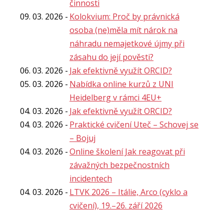
činnosti
09. 03. 2026
Kolokvium: Proč by právnická
osoba (ne)měla mít nárok na
náhradu nemajetkové újmy při
zásahu do její pověsti?
06. 03. 2026
Jak efektivně využít ORCID?
05. 03. 2026
Nabídka online kurzů z UNI
Heidelberg v rámci 4EU+
04. 03. 2026
Jak efektivně využít ORCID?
04. 03. 2026
Praktické cvičení Uteč – Schovej se
– Bojuj
04. 03. 2026
Online školení Jak reagovat při
závažných bezpečnostních
incidentech
04. 03. 2026
LTVK 2026 – Itálie, Arco (cyklo a
cvičení), 19.–26. září 2026