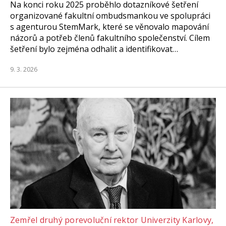
Na konci roku 2025 proběhlo dotazníkové šetření
organizované fakultní ombudsmankou ve spolupráci
s agenturou StemMark, které se věnovalo mapování
názorů a potřeb členů fakultního společenství. Cílem
šetření bylo zejména odhalit a identifikovat…
9. 3. 2026
Zemřel druhý porevoluční rektor Univerzity Karlovy,