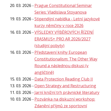
20. 03. 2026
Prague Constitutional Seminar
Series: Vladislava Stoyanova
19. 03. 2026
Stipendijní nabídka - Letní jazykové
kurzy němčiny v roce 2026
16. 03. 2026
VÝSLEDKY VÝBĚROVÝCH ŘÍZENÍ
ERASMUS+ PRO AR 2026/2027
(studijní pobyty)
16. 03. 2026
Představení knihy European
Constitutionalism: The Other Way
Round a následnou diskusi (v
angličtině)
15. 03. 2026
Data Protection Reading Club II
13. 03. 2026
Open Strategy and Restructuring
11. 03. 2026
Jarní knižní trh právnické literatury
10. 03. 2026
Pozvánka na diskuzní workshop:
Zdanění příjmů ze sportovní