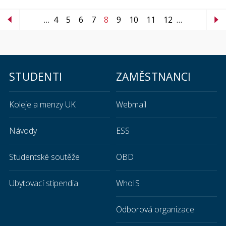
…
4
5
6
7
8
9
10
11
12
…
STUDENTI
ZAMĚSTNANCI
Koleje a menzy UK
Webmail
Návody
ESS
Studentské soutěže
OBD
Ubytovací stipendia
WhoIS
Odborová organizace