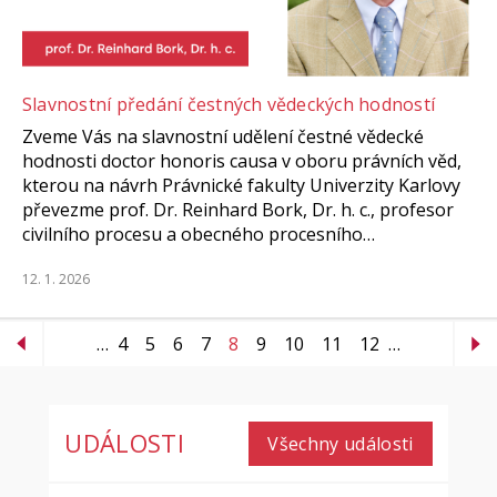
Slavnostní předání čestných vědeckých hodností
Zveme Vás na slavnostní udělení čestné vědecké
hodnosti doctor honoris causa v oboru právních věd,
kterou na návrh Právnické fakulty Univerzity Karlovy
převezme prof. Dr. Reinhard Bork, Dr. h. c., profesor
civilního procesu a obecného procesního…
12. 1. 2026
…
4
5
6
7
8
9
10
11
12
…
UDÁLOSTI
Všechny události