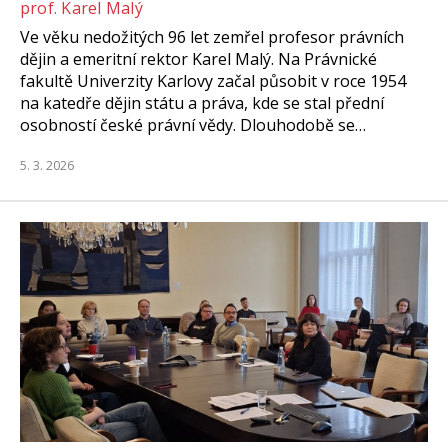
prof. Karel Malý
Ve věku nedožitých 96 let zemřel profesor právních
dějin a emeritní rektor Karel Malý. Na Právnické
fakultě Univerzity Karlovy začal působit v roce 1954
na katedře dějin státu a práva, kde se stal přední
osobností české právní vědy. Dlouhodobě se…
5. 3. 2026