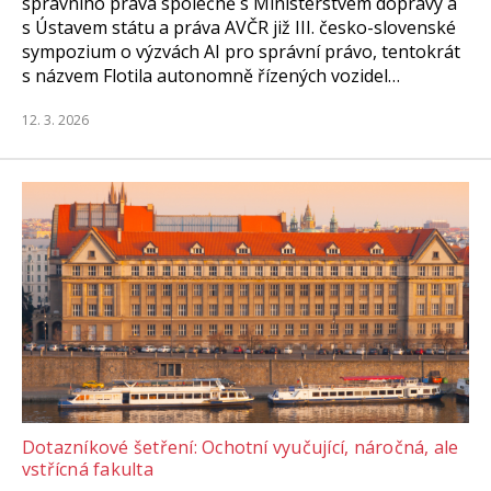
správního práva společně s Ministerstvem dopravy a
s Ústavem státu a práva AVČR již III. česko-slovenské
sympozium o výzvách AI pro správní právo, tentokrát
s názvem Flotila autonomně řízených vozidel…
12. 3. 2026
Dotazníkové šetření: Ochotní vyučující, náročná, ale
vstřícná fakulta