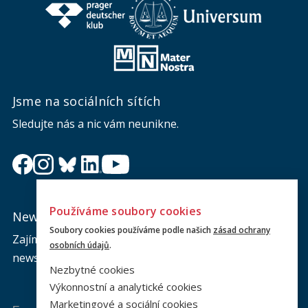
Jsme na sociálních sítích
Sledujte nás a nic vám neunikne.
Používáme soubory cookies
Newsletter
Soubory cookies používáme podle našich
zásad ochrany
Zajímá vás dění na fakultě? Přihlaste se k odběru
osobních údajů
.
newsletteru a buďte s námi v kontaktu.
Nezbytné cookies
Výkonnostní a analytické cookies
Marketingové a sociální cookies