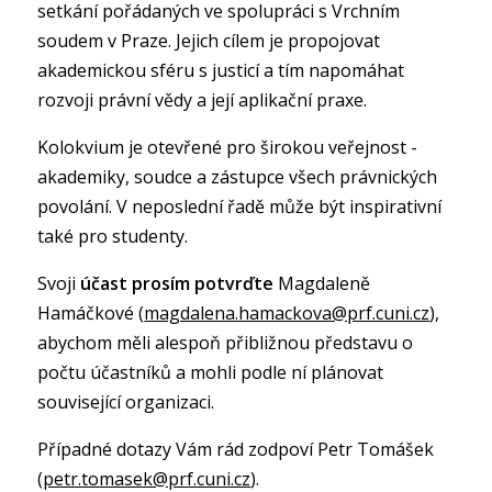
setkání pořádaných ve spolupráci s Vrchním
soudem v Praze. Jejich cílem je propojovat
akademickou sféru s justicí a tím napomáhat
rozvoji právní vědy a její aplikační praxe.
Kolokvium je otevřené pro širokou veřejnost -
akademiky, soudce a zástupce všech právnických
povolání. V neposlední řadě může být inspirativní
také pro studenty.
Svoji
účast prosím potvrďte
Magdaleně
Hamáčkové (
magdalena.hamackova@prf.cuni.cz
),
abychom měli alespoň přibližnou představu o
počtu účastníků a mohli podle ní plánovat
související organizaci.
Případné dotazy Vám rád zodpoví Petr Tomášek
(
petr.tomasek@prf.cuni.cz
).