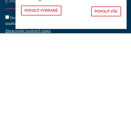
Odeslat
POVOLIT VYBRANÉ
POVOLIT VŠE
Souhlasím se zasíláním newsletteru na výše uvedenou adresu a
souhlasím se zpracováním osobních údajů dle dokumentu níže.
Zpracování osobních údajů
KONTAKTY
Univerzita Karlova, Právnická fakulta
náměstí Curieových 901/7, Staré Město
110 00 Praha 1
Telefon: +420 221 005 111
Telefon podatelna:
+420 221 005 264
Email podatelna: podatelna@prf.cuni.cz
Kontakt pro média: komunikace@prf.cuni.cz
ID datové schránky: piyj9b4
IČO: 00216208