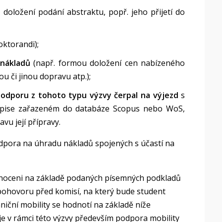
i
doložení podání abstraktu, popř. jeho přijetí do
oktorandi);
 nákladů
(např. formou doložení cen nabízeného
ou či jinou dopravu atp.);
 podporu z tohoto typu výzvy čerpal na výjezd
s
sopise zařazeném do databáze Scopus nebo WoS,
vu její přípravy.
odpora na úhradu nákladů spojených s účastí na
dnoceni na základě podaných písemných podkladů
 pohovoru před komisí, na který bude student
iční mobility se hodnotí na základě níže
 je v rámci této výzvy především podpora mobility