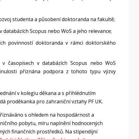
rozvoj studenta a působení doktoranda na fakultě;
 v databázích Scopus nebo WoS a jeho relevance;
jních povinností doktoranda v rámci doktorského
pu v časopisech v databázích Scopus nebo WoS
minulosti přiznána podpora z tohoto typu výzvy
jednání v kolegiu děkana a s přihlédnutím
edá proděkanka pro zahraniční vztahy PF UK.
 přiznáváno s ohledem na hospodárnost a
ničního pobytu, míru naplnění hodnocených
ných finančních prostředků. Na stipendijní