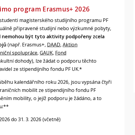
mimo program Erasmus+ 2026
 studenti magisterského studijního programu PF
duálně připravené studijní nebo výzkumné pobyty,
d
nemohou být tyto aktivity podpořeny zcela
ojů
(např. Erasmus+,
DAAD
,
Aktion
iční spolupráce
,
GAUK
,
Fond
akultní dohody), lze žádat o podporu těchto
videl ze stipendijního fondu PF UK.*
růběhu kalendářního roku 2026, jsou vypsána čtyři
aničních mobilit ze stipendijního fondu PF
ním mobility, o jejíž podporu je žádáno, a to
u:**
2026 do 31. 3. 2026 (včetně)