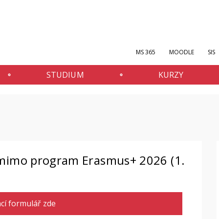
MS 365
MOODLE
SIS
STUDIUM
KURZY
 mimo program Erasmus+ 2026 (1.
cí formulář zde