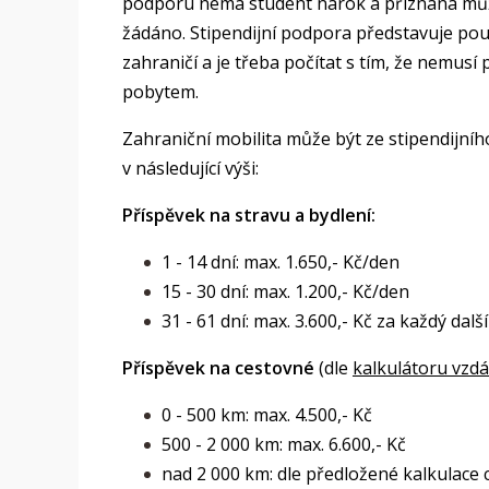
podporu nemá student nárok a přiznána může 
žádáno. Stipendijní podpora představuje po
zahraničí a je třeba počítat s tím, že nemus
pobytem.
Zahraniční mobilita může být ze stipendijn
v následující výši:
Příspěvek na stravu a bydlení:
1 - 14 dní: max. 1.650,- Kč/den
15 - 30 dní: max. 1.200,- Kč/den
31 - 61 dní: max. 3.600,- Kč za každý další
Příspěvek na cestovné
(dle
kalkulátoru vzdá
0 - 500 km: max. 4.500,- Kč
500 - 2 000 km: max. 6.600,- Kč
nad 2 000 km: dle předložené kalkulace 