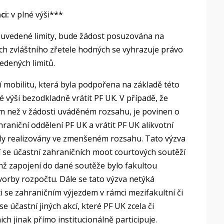
ci:
v plné výši***
e uvedené limity, bude žádost posuzována na
h zvláštního zřetele hodných se vyhrazuje právo
edených limitů.
í mobilitu, která byla podpořena na základě této
é výši bezodkladně vrátit PF UK. V případě, že
ném než v žádosti uváděném rozsahu, je povinen o
aniční oddělení PF UK a vrátit PF UK alikvotní
byly realizovány ve zmenšeném rozsahu. Tato výzva
í se účastní zahraničních moot courtových soutěží
chž zapojení do dané soutěže bylo fakultou
vorby rozpočtu. Dále se tato výzva netýká
ti se zahraničním výjezdem v rámci mezifakultní či
e účastní jiných akcí, které PF UK zcela či
ch jinak přímo institucionálně participuje.