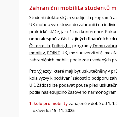
Zahraniční mobilita studentů 
Studenti doktorských studijních programů a
UK mohou vycestovat do zahraničí na indivi
praktické stáže, jakož i na konference. Poku
nebo alespoň z části z jiných finančních zdr
Österreich
,
Fulbright
, programy
Domu zahran
mobility
,
POINT
UK, meziuniverzitní či mezif
zahraničních mobilit podle zde uvedených pra
Pro výjezdy, které mají být uskutečněny v p
kola výzvy k podávání žádostí o podporu zahr
UK. Žádosti lze podávat pouze před uskutečně
podle následujícího časového harmonogram
1. kolo pro mobility
zahájené v době od 1. 1. 
– uzávěrka
15. 11. 2025