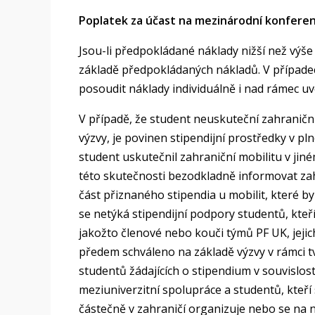
Poplatek za účast na mezinárodní konferen
Jsou-li předpokládané náklady nižší než výš
základě předpokládaných nákladů. V případec
posoudit náklady individuálně i nad rámec uv
V případě, že student neuskuteční zahraničn
výzvy, je povinen stipendijní prostředky v pln
student uskutečnil zahraniční mobilitu v ji
této skutečnosti bezodkladně informovat zahr
část přiznaného stipendia u mobilit, které 
se netýká stipendijní podpory studentů, kteř
jakožto členové nebo kouči týmů PF UK, jeji
předem schváleno na základě výzvy v rámci t
studentů žádajících o stipendium v souvislos
meziuniverzitní spolupráce a studentů, kteří s
částečně v zahraničí organizuje nebo se na ni