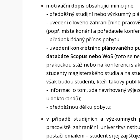
motivační dopis
obsahující mimo jiné:
- předběžný studijní nebo výzkumný plá
- uvedení cílového zahraničního pracovi
(popř. místa konání a pořadatele konfe
- předpokládaný přínos pobytu
-
uvedení konkrétního plánovaného pu
databáze Scopus nebo WoS
(toto se n
praktickou stáž nebo na konferenci s ak
studenty magisterského studia a na stu
však budou studenti, kteří takový publika
- informaci o tom, zda navrhovaný výje
u doktorandů);
- předběžnou délku pobytu;
v případě studijních a výzkumných 
pracoviště zahraniční univerzity/instit
postačí emailem – student si jej zajišťuj