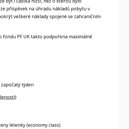
být i částka nižší, než o kterou bylo
uze příspěvek na úhradu nákladů pobytu v
í pokrýt veškeré náklady spojené se zahraničním
ího fondu PF UK takto podpořena maximálně
 započatý týden
lenosti
):
ceny letenky (economy class)