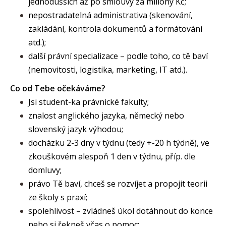
jednodušších až po smlouvy za miliony Kč;
nepostradatelná administrativa (skenování,
zakládání, kontrola dokumentů a formátování
atd.);
další právní specializace – podle toho, co tě baví
(nemovitosti, logistika, marketing, IT atd.).
Co od Tebe očekáváme?
Jsi student-ka právnické fakulty;
znalost anglického jazyka, německý nebo
slovenský jazyk výhodou;
docházku 2-3 dny v týdnu (tedy +-20 h týdně), ve
zkouškovém alespoň 1 den v týdnu, příp. dle
domluvy;
právo Tě baví, chceš se rozvíjet a propojit teorii
ze školy s praxí;
spolehlivost – zvládneš úkol dotáhnout do konce
nebo si řekneš včas o pomoc;