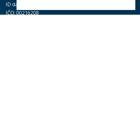
ID datové schránky: piyj9b4
IČO: 00216208
Provozní doba
podatelny PF UK
:
pondělí až čtvrtek: od 9.00 do 16.00 hod.
pátek: od 9.00 do 15.00 hod.