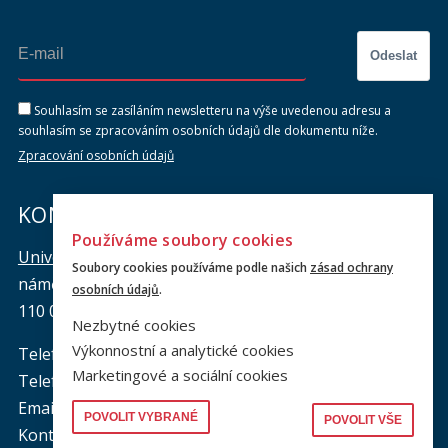
Odeslat
Souhlasím se zasíláním newsletteru na výše uvedenou adresu a
souhlasím se zpracováním osobních údajů dle dokumentu níže.
Zpracování osobních údajů
KONTAKTY
Používáme soubory cookies
Univerzita Karlova, Právnická fakulta
Soubory cookies používáme podle našich
zásad ochrany
náměstí Curieových 901/7, Staré Město
osobních údajů
.
110 00 Praha 1
Nezbytné cookies
Výkonnostní a analytické cookies
Telefon: +420 221 005 111
Marketingové a sociální cookies
Telefon podatelna:
+420 221 005 264
Email podatelna: podatelna@prf.cuni.cz
POVOLIT VYBRANÉ
POVOLIT VŠE
Kontakt pro média: komunikace@prf.cuni.cz