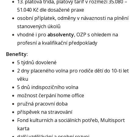
13. platová třída, platový tarif v rozmezí 35.080 –
51.040 Kč dle dosažené praxe
osobní příplatek, odměny v návaznosti na plnění
stanovených úkolů
vhodné i pro
absolventy
, OZP s ohledem na
profesní a kvalifikační předpoklady
Benefity:
5 týdnů dovolené
2 dny placeného volna pro rodiče dětí do 10-ti let
věku
5 dnů indispozičního volna
možnost čerpání home office
pružná pracovní doba
příspěvek na stravování
Fond kulturních a sociálních potřeb, Multisport
karta
další vzdělávání a osobní rozvoj