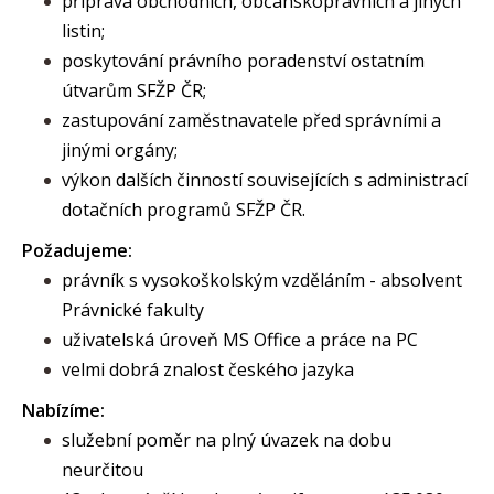
příprava obchodních, občanskoprávních a jiných
listin;
poskytování právního poradenství ostatním
útvarům SFŽP ČR;
zastupování zaměstnavatele před správními a
jinými orgány;
výkon dalších činností souvisejících s administrací
dotačních programů SFŽP ČR.
Požadujeme:
právník s vysokoškolským vzděláním - absolvent
Právnické fakulty
uživatelská úroveň MS Office a práce na PC
velmi dobrá znalost českého jazyka
Nabízíme:
služební poměr na plný úvazek na dobu
neurčitou