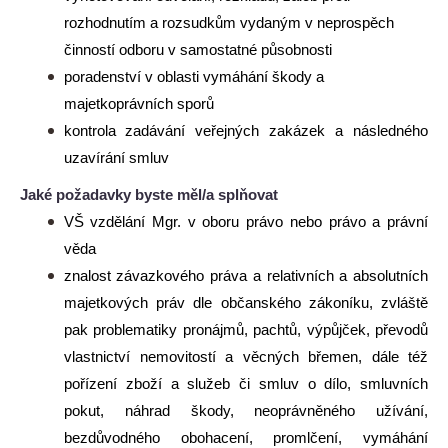
rozhodnutím a rozsudkům vydaným v neprospěch
činností odboru v samostatné působnosti
poradenství v oblasti vymáhání škody a
majetkoprávních sporů
kontrola zadávání veřejných zakázek a následného
uzavírání smluv
Jaké požadavky byste měl/a splňovat
VŠ vzdělání Mgr. v oboru právo nebo právo a právní
věda
znalost závazkového práva a relativních a absolutních
majetkových práv dle občanského zákoníku, zvláště
pak problematiky pronájmů, pachtů, výpůjček, převodů
vlastnictví nemovitostí a věcných břemen, dále též
pořízení zboží a služeb či smluv o dílo, smluvních
pokut, náhrad škody, neoprávněného užívání,
bezdůvodného obohacení, promlčení, vymáhání