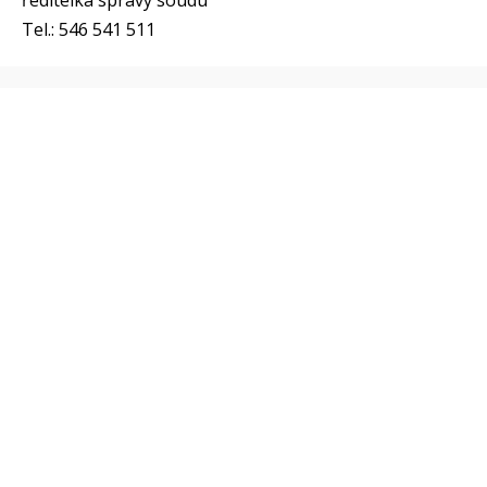
ředitelka správy soudu
Tel.: 546 541 511