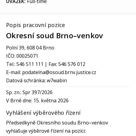
ÚVAZEK:
Full-time
Popis pracovní pozice
Okresní soud Brno–venkov
Polní 39, 608 04 Brno
IČO: 00025071
Tel.: 546 511 111 | Fax: 546 576 012
E-mail: podatelna@osoud.brnv.justice.cz
Datová schránka: w7wabin
Sp. zn.: Spr 397/2026
V Brně dne: 15. května 2026
Vyhlášení výběrového řízení
Předsedkyně Okresního soudu Brno–venkov
vyhlašuje výběrové řízení na pozici: