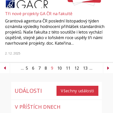
Tři nové projekty GA ČR na fakultě
Grantová agentura ČR poslední listopadový týden
oznámila výsledky hodnocení přihlášek standardních
projektů. Naše fakulta z této soutěže i letos vychází
úspěšně, stejně jako v loňském roce uspěly tři námi
navrhované projekty. doc. Kateřina…
2. 12. 2025
…
5
6
7
8
9
10
11
12
13
…
UDÁLOSTI
Všechny události
V PŘÍŠTÍCH DNECH