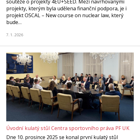
soutěže o projekty 4EU+SEED. Mezi navrhovanými
projekty, kterým byla udělena finanční podpora, je i
projekt OSCAL – New course on nuclear law, který
bude…
7. 1. 2026
Úvodní kulatý stůl Centra sportovního práva PF UK
Dne 10. prosince 2025 se konal první kulatý stůl