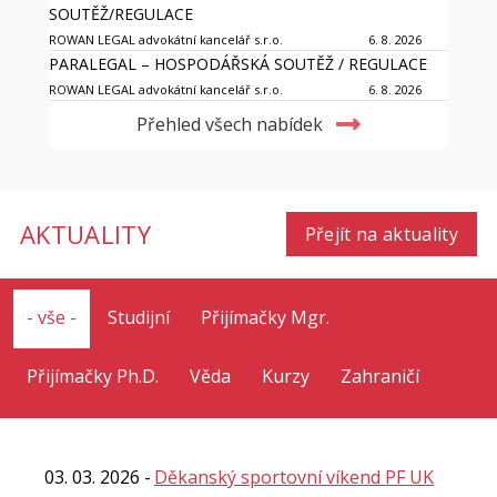
SOUTĚŽ/REGULACE
ROWAN LEGAL advokátní kancelář s.r.o.
6. 8. 2026
PARALEGAL – HOSPODÁŘSKÁ SOUTĚŽ / REGULACE
ROWAN LEGAL advokátní kancelář s.r.o.
6. 8. 2026
Přehled všech nabídek
AKTUALITY
Přejít na aktuality
- vše -
Studijní
Přijímačky Mgr.
Přijímačky Ph.D.
Věda
Kurzy
Zahraničí
03. 03. 2026
Děkanský sportovní víkend PF UK