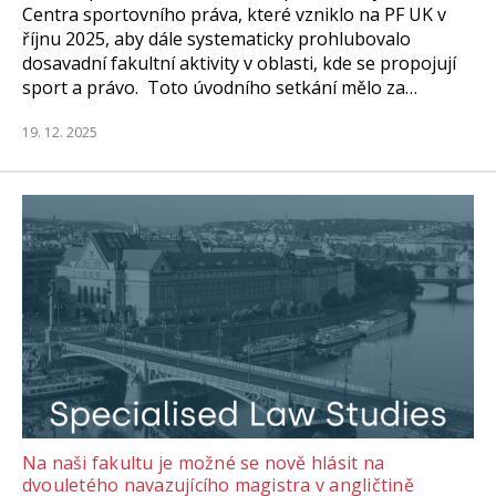
Centra sportovního práva, které vzniklo na PF UK v
říjnu 2025, aby dále systematicky prohlubovalo
dosavadní fakultní aktivity v oblasti, kde se propojují
sport a právo. Toto úvodního setkání mělo za…
19. 12. 2025
Na naši fakultu je možné se nově hlásit na
dvouletého navazujícího magistra v angličtině