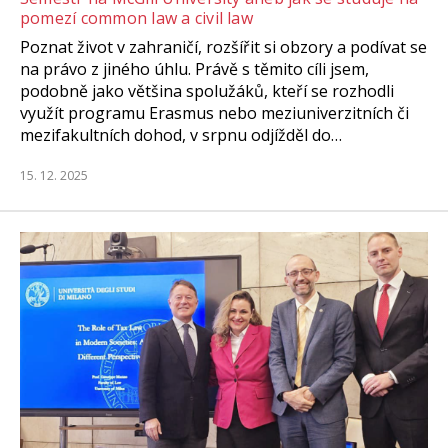
pomezí common law a civil law
Poznat život v zahraničí, rozšířit si obzory a podívat se
na právo z jiného úhlu. Právě s těmito cíli jsem,
podobně jako většina spolužáků, kteří se rozhodli
využít programu Erasmus nebo meziuniverzitních či
mezifakultních dohod, v srpnu odjížděl do…
15. 12. 2025