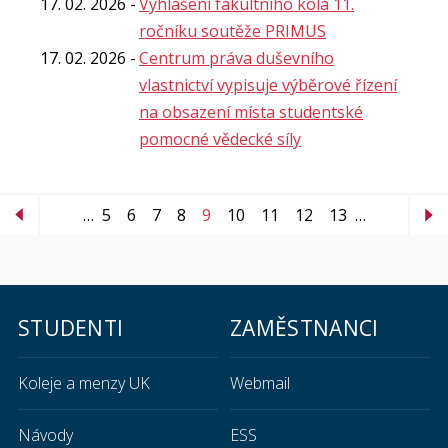
17. 02. 2026
Vyhlášení fakultního kola 11.
ročníku soutěže PRIMUS
17. 02. 2026
Centrum práva duševního
vlastnictví vypisuje výběrové řízení
na obsazení místa studentské
pomocné vědecké síly
…
5
6
7
8
9
10
11
12
13
…
STUDENTI
ZAMĚSTNANCI
Koleje a menzy UK
Webmail
Návody
ESS