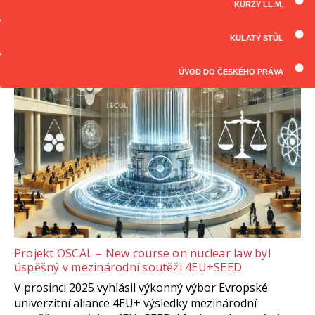
KURZY LL.M.
ČLÁNKY
Všechny články
KULATÝ STŮL
ÚVOD DO ČESKÉHO PRÁVA
Projekt OSCAL – New course on nuclear law byl
úspěšný v mezinárodní soutěži 4EU+SEED
V prosinci 2025 vyhlásil výkonný výbor Evropské
univerzitní aliance 4EU+ výsledky mezinárodní