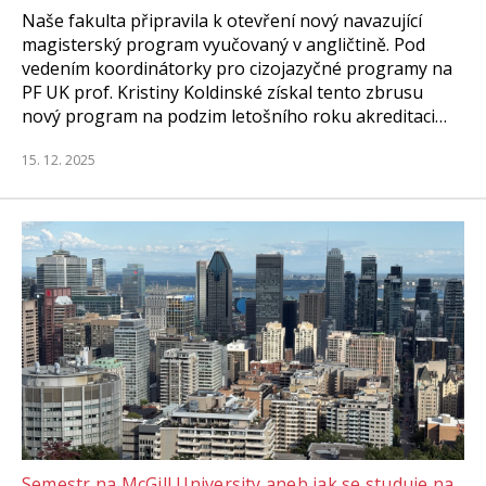
Naše fakulta připravila k otevření nový navazující
magisterský program vyučovaný v angličtině. Pod
vedením koordinátorky pro cizojazyčné programy na
PF UK prof. Kristiny Koldinské získal tento zbrusu
nový program na podzim letošního roku akreditaci…
15. 12. 2025
Semestr na McGill University aneb jak se studuje na