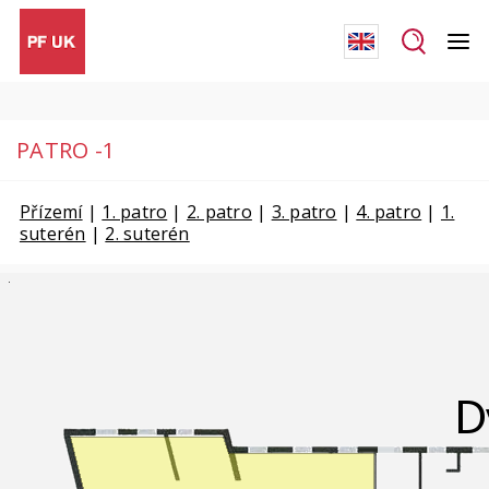
PATRO -1
Přízemí
|
1. patro
|
2. patro
|
3. patro
|
4. patro
|
1.
suterén
|
2. suterén