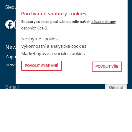
Sledujte nás a nic vám neunikne.
Používáme soubory cookies
Soubory cookies používáme podle našich
zásad ochrany
osobních údajů
.
Nezbytné cookies
Výkonnostní a analytické cookies
Newsletter
Marketingové a sociální cookies
Zajímá vás dění na fakultě? Přihlaste se k odběru
newsletteru a buďte s námi v kontaktu.
POVOLIT VYBRANÉ
POVOLIT VŠE
Odeslat
Souhlasím se zasíláním newsletteru na výše uvedenou adresu a
souhlasím se zpracováním osobních údajů dle dokumentu níže.
Zpracování osobních údajů