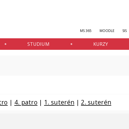
MS 365
MOODLE
SIS
STUDIUM
KURZY
tro
|
4. patro
|
1. suterén
|
2. suterén